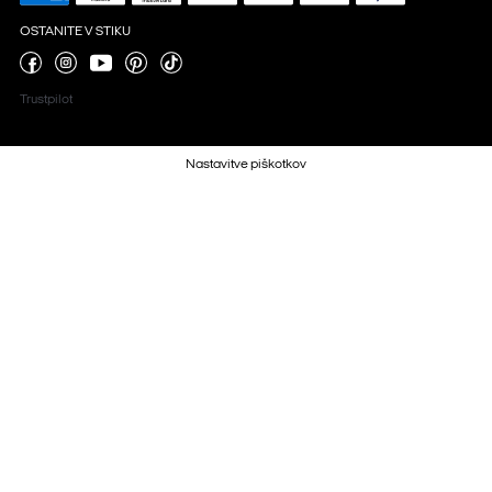
OSTANITE V STIKU
Trustpilot
Nastavitve piškotkov