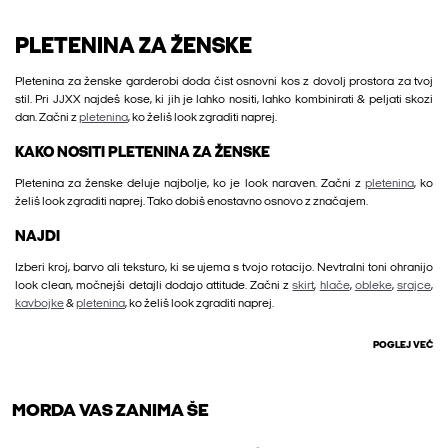
PLETENINA ZA ŽENSKE
Pletenina za ženske garderobi doda čist osnovni kos z dovolj prostora za tvoj
stil. Pri JJXX najdeš kose, ki jih je lahko nositi, lahko kombinirati & peljati skozi
dan. Začni z
pletenina
, ko želiš look zgraditi naprej.
KAKO NOSITI PLETENINA ZA ŽENSKE
Pletenina za ženske deluje najbolje, ko je look naraven. Začni z
pletenina
, ko
želiš look zgraditi naprej. Tako dobiš enostavno osnovo z značajem.
NAJDI
Izberi kroj, barvo ali teksturo, ki se ujema s tvojo rotacijo. Nevtralni toni ohranijo
look clean, močnejši detajli dodajo attitude. Začni z
skirt
,
hlače
,
obleke
,
srajce
,
kavbojke
&
pletenina
, ko želiš look zgraditi naprej.
POGLEJ VEČ
MORDA VAS ZANIMA ŠE