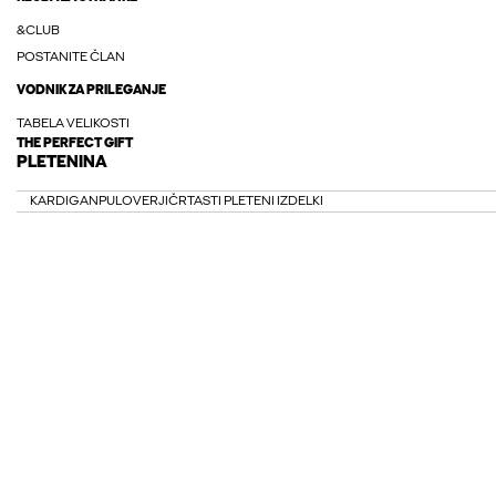
&CLUB
POSTANITE ČLAN
VODNIK ZA PRILEGANJE
TABELA VELIKOSTI
THE PERFECT GIFT
PLETENINA
KARDIGAN
PULOVERJI
ČRTASTI PLETENI IZDELKI