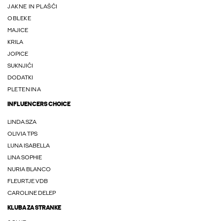
JAKNE IN PLAŠČI
OBLEKE
MAJICE
KRILA
JOPICE
SUKNJIČI
DODATKI
PLETENINA
INFLUENCERS CHOICE
LINDA.SZA
OLIVIA TPS
LUNA ISABELLA
LINA SOPHIE
NURIA BLANCO
FLEURTJE VDB
CAROLINE DELEP
KLUBA ZA STRANKE