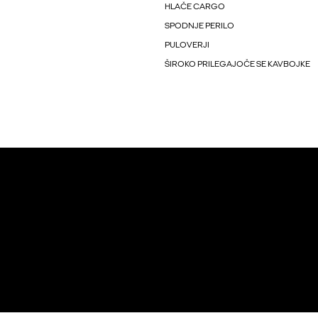
HLAČE CARGO
SPODNJE PERILO
PULOVERJI
ŠIROKO PRILEGAJOČE SE KAVBOJKE