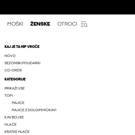
MOŠKI
ŽENSKE
OTROCI
KAJ JE TA HIP VROČE
NOVO
SEZONSKI POUDARKI
CO-ORDS
KATEGORIJE
PRIKAŽI VSE
TOPI
MAJICE
MAJICE Z DOLGIMI ROKAVI
KAVBOJKE
HLAČE
KRATKE HLAČE