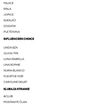
MAJICE
KRILA
JOPICE
SUKNJIČI
DODATKI
PLETENINA
INFLUENCERS CHOICE
LINDA.SZA
OLIVIA TPS
LUNA ISABELLA
LINA SOPHIE
NURIA BLANCO
FLEURTJE VDB
CAROLINE DELEP
KLUBA ZA STRANKE
&CLUB
POSTANITE ČLAN