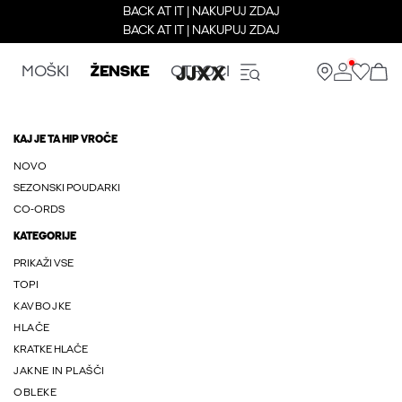
BACK AT IT | NAKUPUJ ZDAJ
BACK AT IT | NAKUPUJ ZDAJ
MOŠKI
ŽENSKE
OTROCI
KAJ JE TA HIP VROČE
NOVO
SEZONSKI POUDARKI
CO-ORDS
KATEGORIJE
PRIKAŽI VSE
TOPI
KAVBOJKE
HLAČE
KRATKE HLAČE
JAKNE IN PLAŠČI
OBLEKE