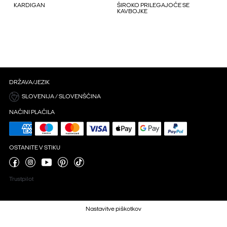
KARDIGAN
ŠIROKO PRILEGAJOČE SE
KAVBOJKE
DRŽAVA/JEZIK
SLOVENIJA / SLOVENŠČINA
NAČINI PLAČILA
OSTANITE V STIKU
Trustpilot
Nastavitve piškotkov