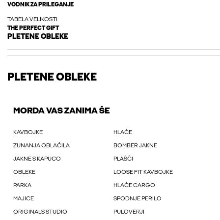
VODNIK ZA PRILEGANJE
TABELA VELIKOSTI
THE PERFECT GIFT
PLETENE OBLEKE
PLETENE OBLEKE
MORDA VAS ZANIMA ŠE
KAVBOJKE
HLAČE
ZUNANJA OBLAČILA
BOMBER JAKNE
JAKNE S KAPUCO
PLAŠČI
OBLEKE
LOOSE FIT KAVBOJKE
PARKA
HLAČE CARGO
MAJICE
SPODNJE PERILO
ORIGINALS STUDIO
PULOVERJI