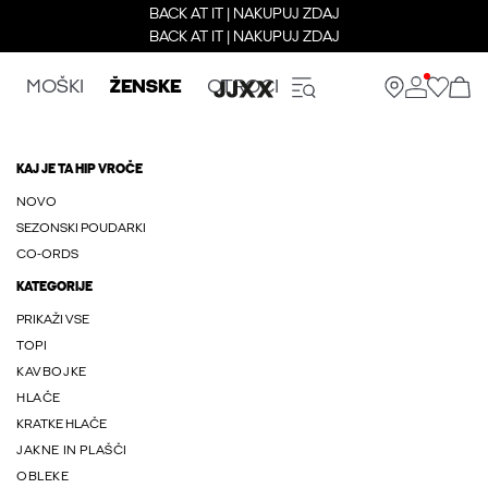
BACK AT IT | NAKUPUJ ZDAJ
BACK AT IT | NAKUPUJ ZDAJ
MOŠKI
ŽENSKE
OTROCI
KAJ JE TA HIP VROČE
NOVO
SEZONSKI POUDARKI
CO-ORDS
KATEGORIJE
PRIKAŽI VSE
TOPI
KAVBOJKE
HLAČE
KRATKE HLAČE
JAKNE IN PLAŠČI
OBLEKE