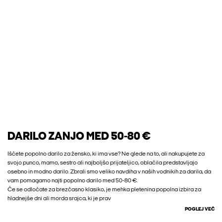
DARILO ZANJO MED 50-80 €
Iščete popolno darilo za žensko, ki ima vse? Ne glede na to, ali nakupujete za
svojo punco, mamo, sestro ali najboljšo prijateljico, oblačila predstavljajo
osebno in modno darilo. Zbrali smo veliko navdiha v naših vodnikih za darila, da
vam pomagamo najti popolno darilo med 50-80 €.
Če se odločate za brezčasno klasiko, je mehka pletenina popolna izbira za
hladnejše dni ali morda srajca, ki je prav
POGLEJ VEČ