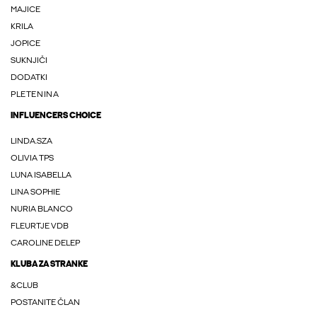
MAJICE
KRILA
JOPICE
SUKNJIČI
DODATKI
PLETENINA
INFLUENCERS CHOICE
LINDA.SZA
OLIVIA TPS
LUNA ISABELLA
LINA SOPHIE
NURIA BLANCO
FLEURTJE VDB
CAROLINE DELEP
KLUBA ZA STRANKE
&CLUB
POSTANITE ČLAN