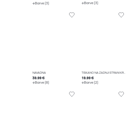
Barve (3)
Barve (3)
NAVADNA
TISKANO NA ZADNJI STRANI KRATKA MAJICA
39.99 €
19.99 €
Barve (8)
Barve (2)