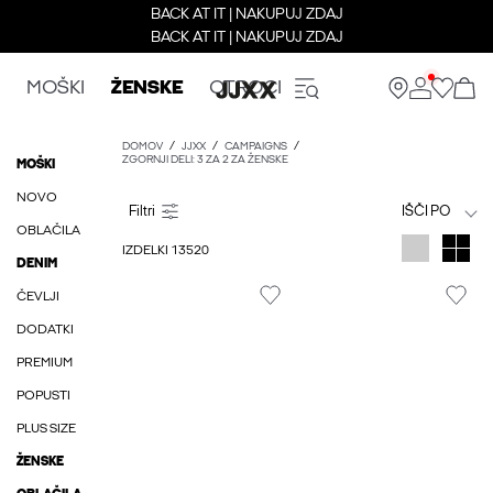
BACK AT IT | NAKUPUJ ZDAJ
BACK AT IT | NAKUPUJ ZDAJ
MOŠKI
ŽENSKE
OTROCI
DOMOV
JJXX
CAMPAIGNS
ZGORNJI DELI: 3 ZA 2 ZA ŽENSKE
MOŠKI
NOVO
IŠČI PO
OBLAČILA
IZDELKI 13520
DENIM
ČEVLJI
DODATKI
PREMIUM
POPUSTI
PLUS SIZE
ŽENSKE