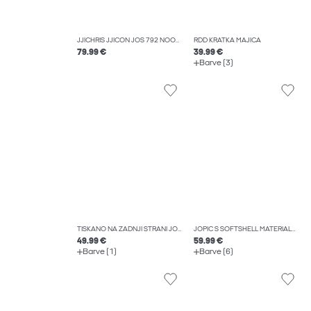
JJICHRIS JJICON JOS 792 NOOS KAVBOJKE S ŠIROKIM KROJEM
RDD KRATKA MAJICA
79.99 €
39.99 €
Barve (3)
TISKANO NA ZADNJI STRANI JOPICA
JOPIČ S SOFTSHELL MATERIALOM
49.99 €
59.99 €
Barve (1)
Barve (6)