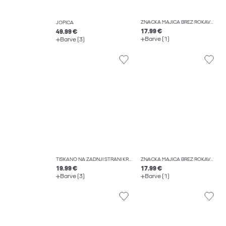
ZNAČKA MAJICA BREZ ROKAVOV
JOPICA
17.99 €
49.99 €
Barve (1)
Barve (3)
TISKANO NA ZADNJI STRANI KRATKA MAJICA
ZNAČKA MAJICA BREZ ROKAVOV
19.99 €
17.99 €
Barve (3)
Barve (1)