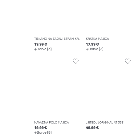
TISKANO NA ZADNJI STRANI KRATKA MAJICA
KRATKA MAJICA
19.99 €
17.99 €
Barve (3)
Barve (3)
NAVADNA POLO MAJICA
JJITED JJORIGINAL AT 335
19.99 €
49.99 €
Barve (8)