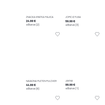
ZNAČKA KRATKA MAJICA
JOPIČ IZ FLISA
24.99 €
59.99 €
Barve (2)
Barve (3)
JAKNA
NAVADNA PLETEN PULOVER
99.99 €
44.99 €
Barve (1)
Barve (6)