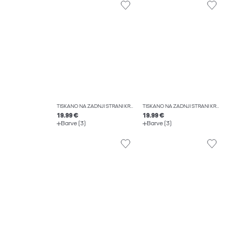
TISKANO NA ZADNJI STRANI KRATKA MAJICA
TISKANO NA ZADNJI STRANI KRATKA MAJICA
19.99 €
19.99 €
Barve (3)
Barve (3)