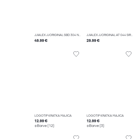
JJIALEX JJORIGINAL SBD 304 NOOS ŠIROKE KAVBOJKE
JJIALEX JJORIGINAL AT 044 ŠIROKE KAVBOJKE
49.99 €
29.99 €
LOGOTIP KRATKA MAJICA
LOGOTIP KRATKA MAJICA
12.99 €
12.99 €
Barve (12)
Barve (3)