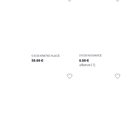
3 KOS NOGAVICE
5 KOS KRATKE HLAČE
9.99 €
39.99 €
Barve (1)