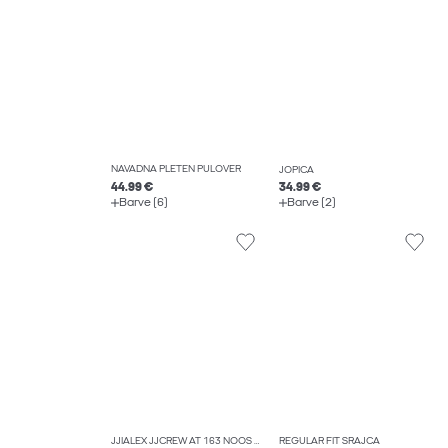
NAVADNA PLETEN PULOVER
JOPICA
44.99 €
34.99 €
Barve (6)
Barve (2)
JJIALEX JJCREW AT 163 NOOS ŠIROKE KAVBOJKE
REGULAR FIT SRAJCA