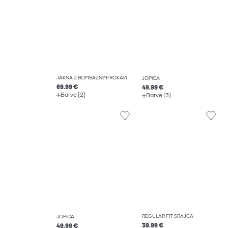
JAKNA Z BOMBAŽNIMI ROKAVI
JOPICA
69.99 €
49.99 €
Barve (2)
Barve (3)
REGULAR FIT SRAJCA
JOPICA
39.99 €
49.99 €