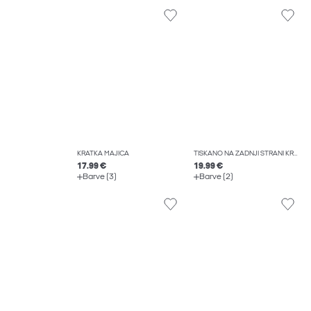
KRATKA MAJICA
TISKANO NA ZADNJI STRANI KRATKA MAJICA
17.99 €
19.99 €
Barve (3)
Barve (2)