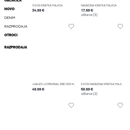
OBLAČILA
3 KOS KRATKA MAJICA
NAVADNA KRATKA MAJICA
NOVO
34.99 €
17.99 €
Barve (3)
DENIM
RAZPRODAJA
OTROCI
RAZPRODAJA
JJIALEX JJORIGINAL SBD 306 NOOS ŠIROKE KAVBOJKE
5 KOS NAVADNA KRATKA MAJICA
49.99 €
59.99 €
Barve (2)