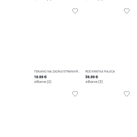
TISKANO NA ZADNJI STRANI KRATKA MAJICA
RDD KRATKA MAJICA
19.99 €
39.99 €
Barve (2)
Barve (3)