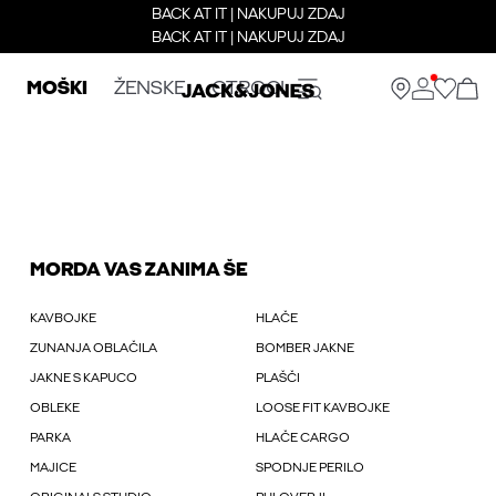
BACK AT IT | NAKUPUJ ZDAJ
BACK AT IT | NAKUPUJ ZDAJ
MOŠKI
ŽENSKE
OTROCI
MORDA VAS ZANIMA ŠE
KAVBOJKE
HLAČE
ZUNANJA OBLAČILA
BOMBER JAKNE
JAKNE S KAPUCO
PLAŠČI
OBLEKE
LOOSE FIT KAVBOJKE
PARKA
HLAČE CARGO
MAJICE
SPODNJE PERILO