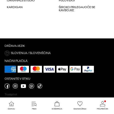
ORIGINALS STUDIO
PULOVERJI
KARDIGAN
ŠIROKO PRILEGAJOČE SE
KAVBOJKE
DRŽAVA/JEZIK
SLOVENIJA / SLOVENŠČINA
NAČINI PLAČILA
OSTANITE V STIKU
Trustpilot
Domov
Meni
KOŠARICA
Seznam Želja
MOJ RAČUN
Nastavitve piškotkov