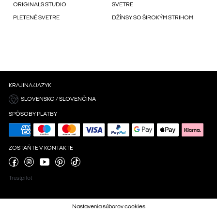
ORIGINALS STUDIO
SVETRE
PLETENÉ SVETRE
DŽÍNSY SO ŠIROKÝM STRIHOM
KRAJINA/JAZYK
SLOVENSKO / SLOVENČINA
SPÔSOBY PLATBY
ZOSTAŇTE V KONTAKTE
Trustpilot
Nastavenia súborov cookies