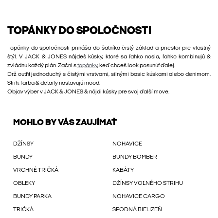
TOPÁNKY DO SPOLOČNOSTI
Topánky do spoločnosti prináša do šatníka čistý základ a priestor pre vlastný
štýl. V JACK & JONES nájdeš kúsky, ktoré sa ľahko nosia, ľahko kombinujú &
zvládnu každý plán. Začni s
topánky
, keď chceš look posunúť ďalej.
Drž outfit jednoduchý s čistými vrstvami, silnými basic kúskami alebo denimom.
Strih, farba & detaily nastavujú mood.
Objav výber v JACK & JONES & nájdi kúsky pre svoj ďalší move.
MOHLO BY VÁS ZAUJÍMAŤ
DŽÍNSY
NOHAVICE
BUNDY
BUNDY BOMBER
VRCHNÉ TRIČKÁ
KABÁTY
OBLEKY
DŽÍNSY VOĽNÉHO STRIHU
BUNDY PARKA
NOHAVICE CARGO
TRIČKÁ
SPODNÁ BIELIZEŇ