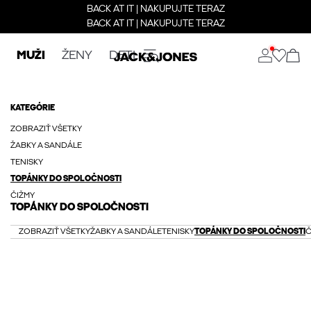
BACK AT IT | NAKUPUJTE TERAZ
BACK AT IT | NAKUPUJTE TERAZ
MUŽI
ŽENY
DETI
KATEGÓRIE
ZOBRAZIŤ VŠETKY
ŽABKY A SANDÁLE
TENISKY
TOPÁNKY DO SPOLOČNOSTI
ČIŽMY
TOPÁNKY DO SPOLOČNOSTI
ZOBRAZIŤ VŠETKY
ŽABKY A SANDÁLE
TENISKY
TOPÁNKY DO SPOLOČNOSTI
Č