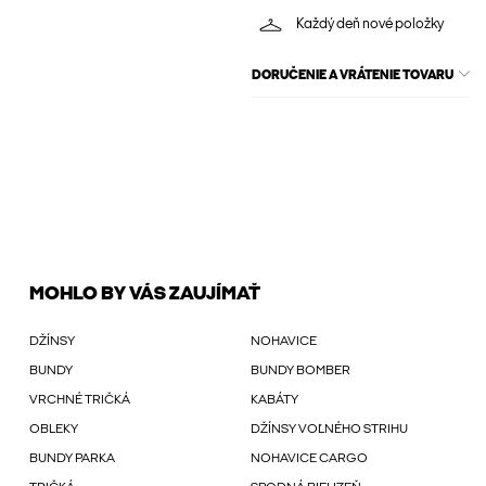
Každý deň nové položky
DORUČENIE A VRÁTENIE TOVARU
MOHLO BY VÁS ZAUJÍMAŤ
DŽÍNSY
NOHAVICE
BUNDY
BUNDY BOMBER
VRCHNÉ TRIČKÁ
KABÁTY
OBLEKY
DŽÍNSY VOĽNÉHO STRIHU
BUNDY PARKA
NOHAVICE CARGO