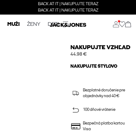
BACK AT IT | NAKUPUJTE TERAZ
BACK AT IT | NAKUPUJTE TERAZ
MUŽI
ŽENY
DETI
NAKUPUJTE VZHĽAD
44.98 €
NAKUPUJTE ŠTÝLOVO
Bezplatné doručenie pre
objednávky nad 40 €
100 dňové vrátenie
Bezpečná platba kartou
Visa