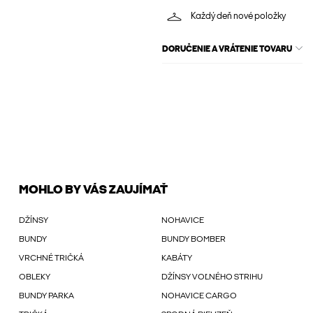
Každý deň nové položky
DORUČENIE A VRÁTENIE TOVARU
MOHLO BY VÁS ZAUJÍMAŤ
DŽÍNSY
NOHAVICE
BUNDY
BUNDY BOMBER
VRCHNÉ TRIČKÁ
KABÁTY
OBLEKY
DŽÍNSY VOĽNÉHO STRIHU
BUNDY PARKA
NOHAVICE CARGO