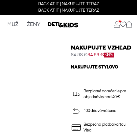
BACK AT IT | NAKUPUJTE TERAZ
BACK AT IT | NAKUPUJTE TERAZ
MUŽI
ŽENY
DETI
NAKUPUJTE VZHĽAD
84.98 €
64.99 €
-24%
NAKUPUJTE ŠTÝLOVO
Bezplatné doručenie pre
objednávky nad 40 €
100 dňové vrátenie
Bezpečná platba kartou
Visa