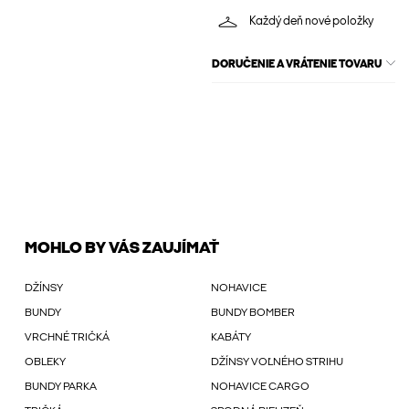
Každý deň nové položky
DORUČENIE A VRÁTENIE TOVARU
MOHLO BY VÁS ZAUJÍMAŤ
DŽÍNSY
NOHAVICE
BUNDY
BUNDY BOMBER
VRCHNÉ TRIČKÁ
KABÁTY
OBLEKY
DŽÍNSY VOĽNÉHO STRIHU
BUNDY PARKA
NOHAVICE CARGO