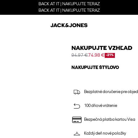
BACK AT IT | NAKUPUJTE TERAZ
BACK AT IT | NAKUPUJTE TERAZ
NAKUPUJTE VZHĽAD
94.97 €
74.98 €
-21%
NAKUPUJTE ŠTÝLOVO
Bezplatné doručenie pre obje
100 dňové vrátenie
Bezpečná platba kartou Visa
Každý deň nové položky