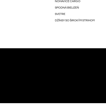
NOHAVICE CARGO
SPODNÁ BIELIZEŇ
SVETRE
DŽÍNSY SO ŠIROKÝM STRIHOM