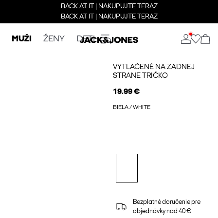
BACK AT IT | NAKUPUJTE TERAZ
BACK AT IT | NAKUPUJTE TERAZ
MUŽI
ŽENY
DETI
VYTLAČENÉ NA ZADNEJ
STRANE TRIČKO
19.99 €
BIELA / WHITE
Bezplatné doručenie pre
objednávky nad 40 €