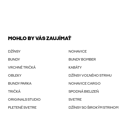
MOHLO BY VÁS ZAUJÍMAŤ
DŽÍNSY
NOHAVICE
BUNDY
BUNDY BOMBER
VRCHNÉ TRIČKÁ
KABÁTY
OBLEKY
DŽÍNSY VOĽNÉHO STRIHU
BUNDY PARKA
NOHAVICE CARGO
TRIČKÁ
SPODNÁ BIELIZEŇ
ORIGINALS STUDIO
SVETRE
PLETENÉ SVETRE
DŽÍNSY SO ŠIROKÝM STRIHOM