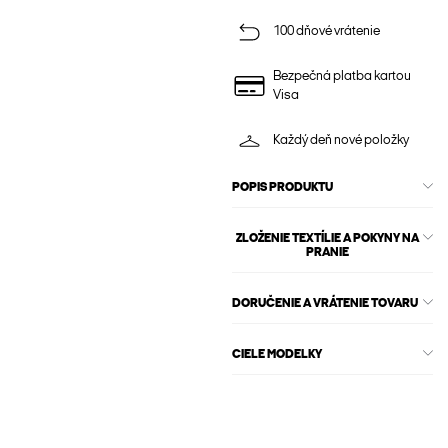
100 dňové vrátenie
Bezpečná platba kartou
Visa
Každý deň nové položky
POPIS PRODUKTU
ZLOŽENIE TEXTÍLIE A POKYNY NA
PRANIE
DORUČENIE A VRÁTENIE TOVARU
CIELE MODELKY