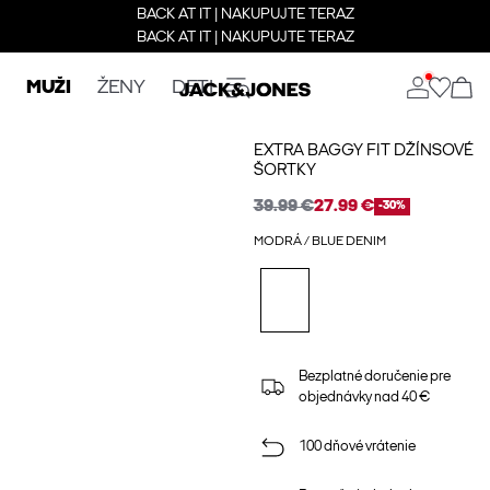
BACK AT IT | NAKUPUJTE TERAZ
BACK AT IT | NAKUPUJTE TERAZ
MUŽI
ŽENY
DETI
EXTRA BAGGY FIT DŽÍNSOVÉ
ŠORTKY
39.99 €
27.99 €
-30%
MODRÁ / BLUE DENIM
Bezplatné doručenie pre
objednávky nad 40 €
100 dňové vrátenie