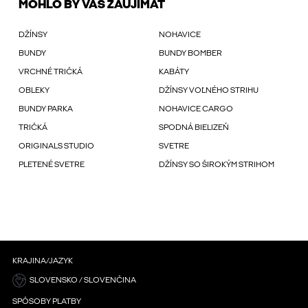
MOHLO BY VÁS ZAUJÍMAŤ
DŽÍNSY
NOHAVICE
BUNDY
BUNDY BOMBER
VRCHNÉ TRIČKÁ
KABÁTY
OBLEKY
DŽÍNSY VOĽNÉHO STRIHU
BUNDY PARKA
NOHAVICE CARGO
TRIČKÁ
SPODNÁ BIELIZEŇ
ORIGINALS STUDIO
SVETRE
PLETENÉ SVETRE
DŽÍNSY SO ŠIROKÝM STRIHOM
KRAJINA/JAZYK
SLOVENSKO / SLOVENČINA
SPÔSOBY PLATBY