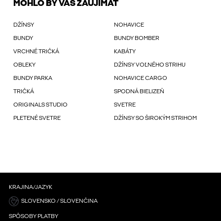
MOHLO BY VÁS ZAUJÍMAŤ
DŽÍNSY
NOHAVICE
BUNDY
BUNDY BOMBER
VRCHNÉ TRIČKÁ
KABÁTY
OBLEKY
DŽÍNSY VOĽNÉHO STRIHU
BUNDY PARKA
NOHAVICE CARGO
TRIČKÁ
SPODNÁ BIELIZEŇ
ORIGINALS STUDIO
SVETRE
PLETENÉ SVETRE
DŽÍNSY SO ŠIROKÝM STRIHOM
KRAJINA/JAZYK
SLOVENSKO / SLOVENČINA
SPÔSOBY PLATBY