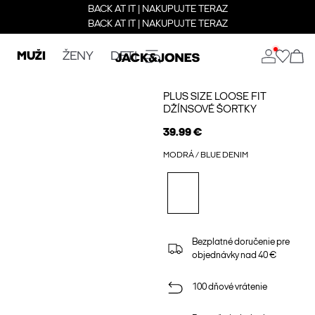
BACK AT IT | NAKUPUJTE TERAZ
BACK AT IT | NAKUPUJTE TERAZ
MUŽI
ŽENY
DETI
PLUS SIZE LOOSE FIT
DŽÍNSOVÉ ŠORTKY
39.99 €
MODRÁ / BLUE DENIM
Bezplatné doručenie pre
objednávky nad 40 €
100 dňové vrátenie