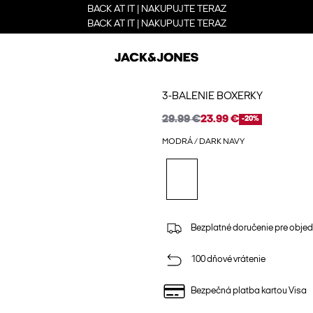
BACK AT IT | NAKUPUJTE TERAZ
BACK AT IT | NAKUPUJTE TERAZ
3-BALENIE BOXERKY
29.99 €
23.99 €
-20%
MODRÁ / DARK NAVY
Bezplatné doručenie pre obje
100 dňové vrátenie
Bezpečná platba kartou Visa