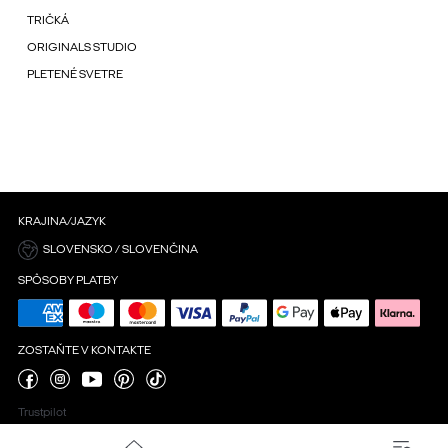
TRIČKÁ
ORIGINALS STUDIO
PLETENÉ SVETRE
KRAJINA/JAZYK
SLOVENSKO / SLOVENČINA
SPÔSOBY PLATBY
ZOSTAŇTE V KONTAKTE
Trustpilot