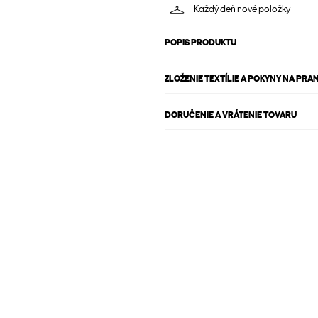
Každý deň nové položky
POPIS PRODUKTU
ZLOŽENIE TEXTÍLIE A POKYNY NA PRAN
DORUČENIE A VRÁTENIE TOVARU