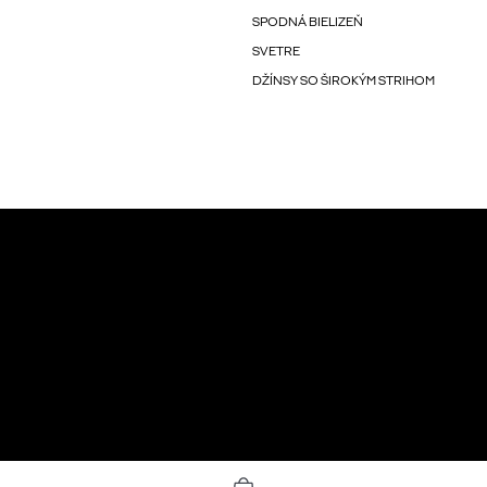
SPODNÁ BIELIZEŇ
SVETRE
DŽÍNSY SO ŠIROKÝM STRIHOM