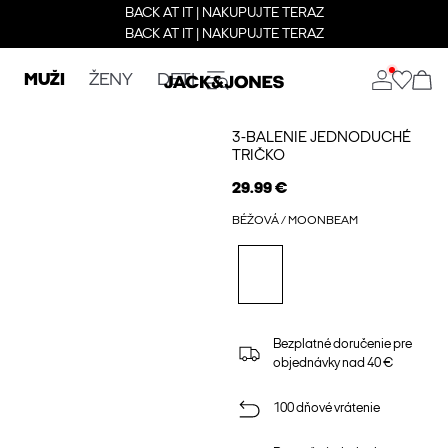
BACK AT IT | NAKUPUJTE TERAZ
BACK AT IT | NAKUPUJTE TERAZ
MUŽI
ŽENY
DETI
3-BALENIE JEDNODUCHÉ
TRIČKO
29.99 €
BÉŽOVÁ / MOONBEAM
Bezplatné doručenie pre
objednávky nad 40 €
100 dňové vrátenie