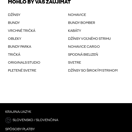
MOHLO BY VÁS ZAUJÍMAŤ
DŽÍNSY
NOHAVICE
BUNDY
BUNDY BOMBER
VRCHNÉ TRIČKÁ
KABÁTY
OBLEKY
DŽÍNSY VOĽNÉHO STRIHU
BUNDY PARKA
NOHAVICE CARGO
TRIČKÁ
SPODNÁ BIELIZEŇ
ORIGINALS STUDIO
SVETRE
PLETENÉ SVETRE
DŽÍNSY SO ŠIROKÝM STRIHOM
KRAJINA/JAZYK
SLOVENSKO / SLOVENČINA
SPÔSOBY PLATBY