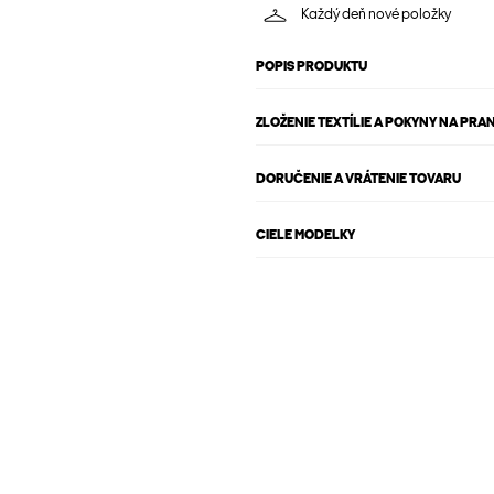
Každý deň nové položky
POPIS PRODUKTU
ZLOŽENIE TEXTÍLIE A POKYNY NA PRAN
DORUČENIE A VRÁTENIE TOVARU
CIELE MODELKY