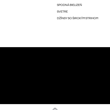
SPODNÁ BIELIZEŇ
SVETRE
DŽÍNSY SO ŠIROKÝM STRIHOM