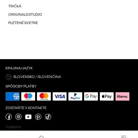
TRIČKÁ
ORIGINALS STUDIO
PLETENÉ SVETRE
KRAJINA/JAZYK
SLOVENSKO / SLOVENČINA
SPÔSOBY PLATBY
ZOSTAŇTE V KONTAKTE
Trustpilot