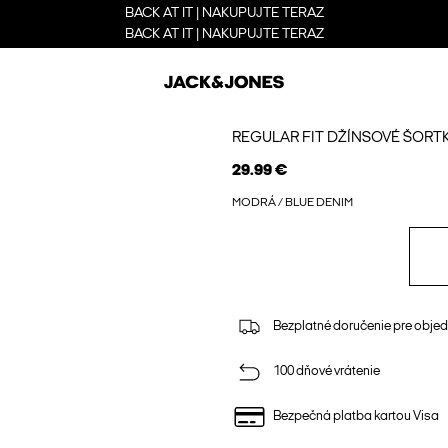
BACK AT IT | NAKUPUJTE TERAZ
BACK AT IT | NAKUPUJTE TERAZ
REGULAR FIT DŽÍNSOVÉ ŠORT
29.99 €
MODRÁ / BLUE DENIM
Bezplatné doručenie pre obje
100 dňové vrátenie
Bezpečná platba kartou Visa