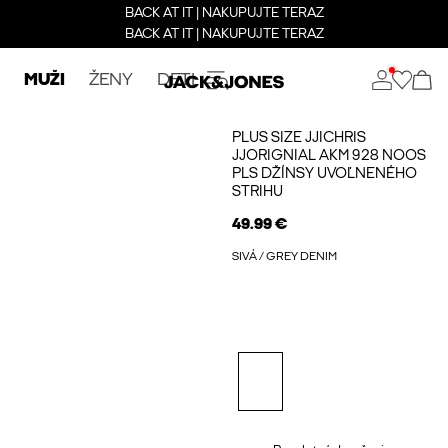
BACK AT IT | NAKUPUJTE TERAZ
BACK AT IT | NAKUPUJTE TERAZ
MUŽI
ŽENY
DETI
PLUS SIZE JJICHRIS
JJORIGNIAL AKM 928 NOOS
PLS DŽÍNSY UVOĽNENÉHO
STRIHU
49.99 €
SIVÁ / GREY DENIM