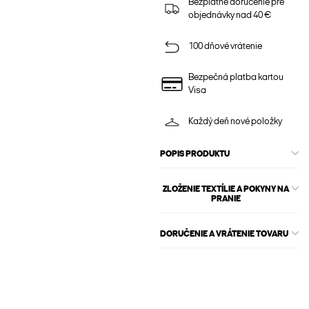
Bezplatné doručenie pre
objednávky nad 40 €
100 dňové vrátenie
Bezpečná platba kartou
Visa
Každý deň nové položky
POPIS PRODUKTU
ZLOŽENIE TEXTÍLIE A POKYNY NA
PRANIE
DORUČENIE A VRÁTENIE TOVARU