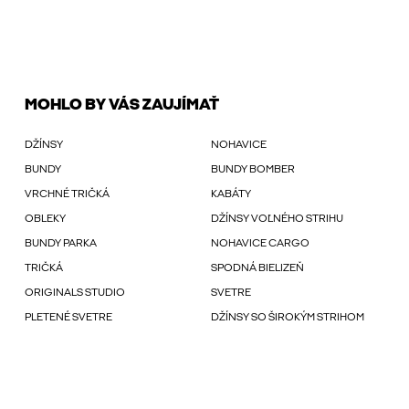
MOHLO BY VÁS ZAUJÍMAŤ
DŽÍNSY
NOHAVICE
BUNDY
BUNDY BOMBER
VRCHNÉ TRIČKÁ
KABÁTY
OBLEKY
DŽÍNSY VOĽNÉHO STRIHU
BUNDY PARKA
NOHAVICE CARGO
TRIČKÁ
SPODNÁ BIELIZEŇ
ORIGINALS STUDIO
SVETRE
PLETENÉ SVETRE
DŽÍNSY SO ŠIROKÝM STRIHOM