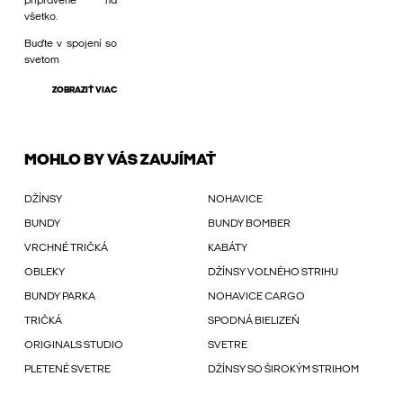
pripravené na
všetko.
Buďte v spojení so
svetom
ZOBRAZIŤ VIAC
MOHLO BY VÁS ZAUJÍMAŤ
DŽÍNSY
NOHAVICE
BUNDY
BUNDY BOMBER
VRCHNÉ TRIČKÁ
KABÁTY
OBLEKY
DŽÍNSY VOĽNÉHO STRIHU
BUNDY PARKA
NOHAVICE CARGO
TRIČKÁ
SPODNÁ BIELIZEŇ
ORIGINALS STUDIO
SVETRE
PLETENÉ SVETRE
DŽÍNSY SO ŠIROKÝM STRIHOM