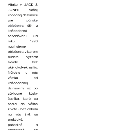
Vitajte v JACK &
JONES - vašej
konečnej destinácii
pre
pánske
oblečenie
, štýl a
každodennú
sebadôveru. Od
roku 1990
navrhujeme
oblečenie, v ktorom
budete vyzerať
skvele bez
akéhokoľvek úsilia.
Nájdete u nás
všetko od
každodennej
džínsoviny až po
základné kúsky
šatníka, ktoré sa
hodia do vášho
života - bez ohľadu
na váš štýl, sú
praktické,
pohodlné a