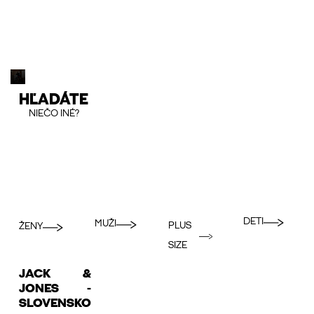
HĽADÁTE
NIEČO INÉ?
DETI
MUŽI
PLUS
ŽENY
SIZE
JACK &
JONES -
SLOVENSKO