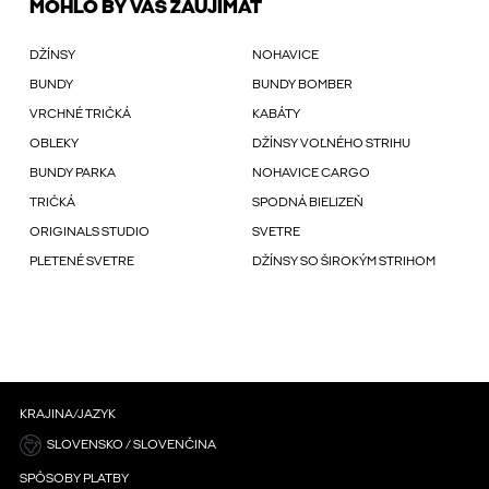
MOHLO BY VÁS ZAUJÍMAŤ
DŽÍNSY
NOHAVICE
BUNDY
BUNDY BOMBER
VRCHNÉ TRIČKÁ
KABÁTY
OBLEKY
DŽÍNSY VOĽNÉHO STRIHU
BUNDY PARKA
NOHAVICE CARGO
TRIČKÁ
SPODNÁ BIELIZEŇ
ORIGINALS STUDIO
SVETRE
PLETENÉ SVETRE
DŽÍNSY SO ŠIROKÝM STRIHOM
KRAJINA/JAZYK
SLOVENSKO / SLOVENČINA
SPÔSOBY PLATBY