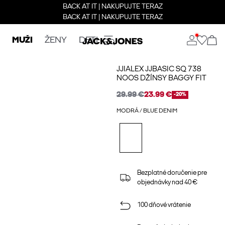
BACK AT IT | NAKUPUJTE TERAZ
BACK AT IT | NAKUPUJTE TERAZ
MUŽI
ŽENY
DETI
JJIALEX JJBASIC SQ 738
NOOS DŽÍNSY BAGGY FIT
29.99 €
23.99 €
-20%
MODRÁ / BLUE DENIM
Bezplatné doručenie pre
objednávky nad 40 €
100 dňové vrátenie