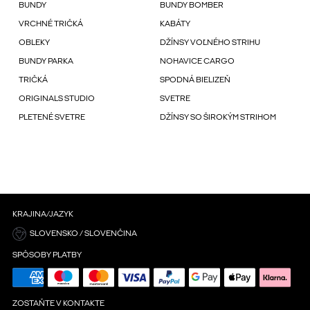
BUNDY
BUNDY BOMBER
VRCHNÉ TRIČKÁ
KABÁTY
OBLEKY
DŽÍNSY VOĽNÉHO STRIHU
BUNDY PARKA
NOHAVICE CARGO
TRIČKÁ
SPODNÁ BIELIZEŇ
ORIGINALS STUDIO
SVETRE
PLETENÉ SVETRE
DŽÍNSY SO ŠIROKÝM STRIHOM
KRAJINA/JAZYK
SLOVENSKO / SLOVENČINA
SPÔSOBY PLATBY
ZOSTAŇTE V KONTAKTE