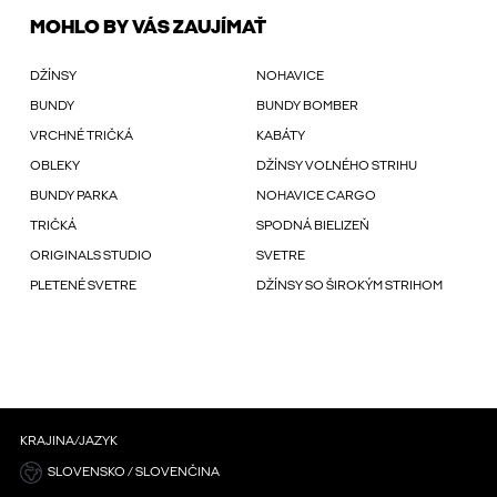
MOHLO BY VÁS ZAUJÍMAŤ
DŽÍNSY
NOHAVICE
BUNDY
BUNDY BOMBER
VRCHNÉ TRIČKÁ
KABÁTY
OBLEKY
DŽÍNSY VOĽNÉHO STRIHU
BUNDY PARKA
NOHAVICE CARGO
TRIČKÁ
SPODNÁ BIELIZEŇ
ORIGINALS STUDIO
SVETRE
PLETENÉ SVETRE
DŽÍNSY SO ŠIROKÝM STRIHOM
KRAJINA/JAZYK
SLOVENSKO / SLOVENČINA