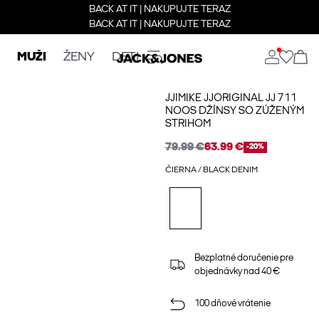
BACK AT IT | NAKUPUJTE TERAZ
BACK AT IT | NAKUPUJTE TERAZ
MUŽI
ŽENY
DETI
JJIMIKE JJORIGINAL JJ 711
NOOS DŽÍNSY SO ZÚŽENÝM
STRIHOM
79.99 €
63.99 €
-20%
ČIERNA / BLACK DENIM
Bezplatné doručenie pre
objednávky nad 40 €
100 dňové vrátenie