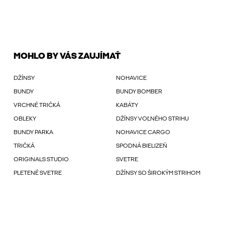
MOHLO BY VÁS ZAUJÍMAŤ
DŽÍNSY
NOHAVICE
BUNDY
BUNDY BOMBER
VRCHNÉ TRIČKÁ
KABÁTY
OBLEKY
DŽÍNSY VOĽNÉHO STRIHU
BUNDY PARKA
NOHAVICE CARGO
TRIČKÁ
SPODNÁ BIELIZEŇ
ORIGINALS STUDIO
SVETRE
PLETENÉ SVETRE
DŽÍNSY SO ŠIROKÝM STRIHOM