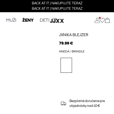
BACK AT IT | NAKUPUJTE TERAZ
BACK AT IT | NAKUPUJTE TERAZ
MUŽI
ŽENY
DETI
JXNIKA BLEJZER
79.99 €
HNEDÁ / BRINDLE
Bezplatné doručenie pre
objednávky nad 40 €