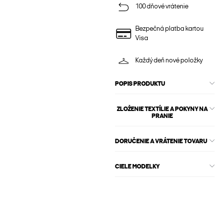
100 dňové vrátenie
Bezpečná platba kartou
Visa
Každý deň nové položky
POPIS PRODUKTU
ZLOŽENIE TEXTÍLIE A POKYNY NA
PRANIE
DORUČENIE A VRÁTENIE TOVARU
CIELE MODELKY