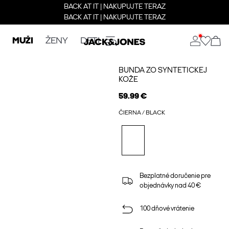
BACK AT IT | NAKUPUJTE TERAZ
BACK AT IT | NAKUPUJTE TERAZ
MUŽI
ŽENY
DETI
BUNDA ZO SYNTETICKEJ
KOŽE
59.99 €
ČIERNA / BLACK
Bezplatné doručenie pre
objednávky nad 40 €
100 dňové vrátenie