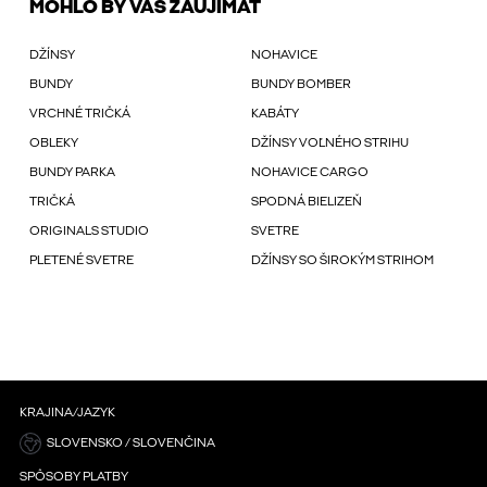
MOHLO BY VÁS ZAUJÍMAŤ
DŽÍNSY
NOHAVICE
BUNDY
BUNDY BOMBER
VRCHNÉ TRIČKÁ
KABÁTY
OBLEKY
DŽÍNSY VOĽNÉHO STRIHU
BUNDY PARKA
NOHAVICE CARGO
TRIČKÁ
SPODNÁ BIELIZEŇ
ORIGINALS STUDIO
SVETRE
PLETENÉ SVETRE
DŽÍNSY SO ŠIROKÝM STRIHOM
KRAJINA/JAZYK
SLOVENSKO / SLOVENČINA
SPÔSOBY PLATBY