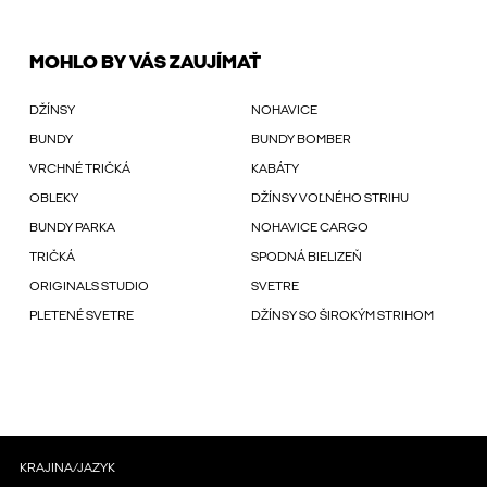
MOHLO BY VÁS ZAUJÍMAŤ
DŽÍNSY
NOHAVICE
BUNDY
BUNDY BOMBER
VRCHNÉ TRIČKÁ
KABÁTY
OBLEKY
DŽÍNSY VOĽNÉHO STRIHU
BUNDY PARKA
NOHAVICE CARGO
TRIČKÁ
SPODNÁ BIELIZEŇ
ORIGINALS STUDIO
SVETRE
PLETENÉ SVETRE
DŽÍNSY SO ŠIROKÝM STRIHOM
KRAJINA/JAZYK