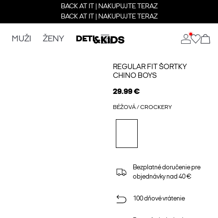
BACK AT IT | NAKUPUJTE TERAZ
BACK AT IT | NAKUPUJTE TERAZ
MUŽI
ŽENY
DETI
REGULAR FIT ŠORTKY
CHINO BOYS
29.99 €
BÉŽOVÁ / CROCKERY
Bezplatné doručenie pre
objednávky nad 40 €
100 dňové vrátenie