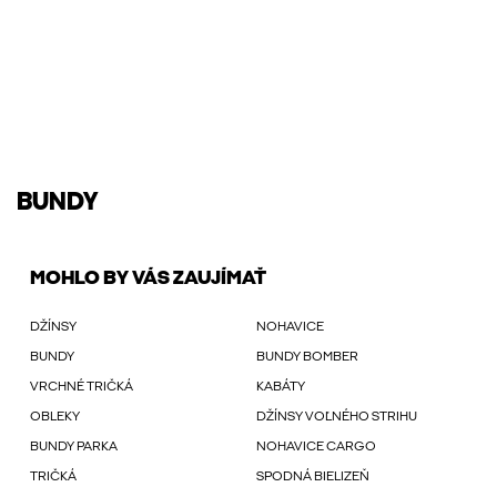
BUNDY
MOHLO BY VÁS ZAUJÍMAŤ
DŽÍNSY
NOHAVICE
BUNDY
BUNDY BOMBER
VRCHNÉ TRIČKÁ
KABÁTY
OBLEKY
DŽÍNSY VOĽNÉHO STRIHU
BUNDY PARKA
NOHAVICE CARGO
TRIČKÁ
SPODNÁ BIELIZEŇ