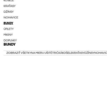
KOŠELE
KRAŤASY
DŽÍNSY
NOHAVICE
BUNDY
ÚPLETY
MIKINY
DOPLNKY
BUNDY
ZOBRAZIŤ VŠETKY
NA MIERU UŠITÉ
TRIČKÁ
KOŠELE
KRAŤASY
DŽÍNSY
NOHAVI