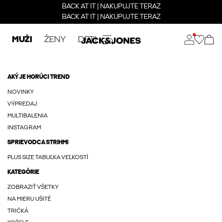
BACK AT IT | NAKUPUJTE TERAZ
BACK AT IT | NAKUPUJTE TERAZ
MUŽI
ŽENY
DETI
AKÝ JE HORÚCI TREND
NOVINKY
VÝPREDAJ
MULTIBALENIA
INSTAGRAM
SPRIEVODCA STRIHMI
PLUS SIZE TABUĽKA VEĽKOSTÍ
KATEGÓRIE
ZOBRAZIŤ VŠETKY
NA MIERU UŠITÉ
TRIČKÁ