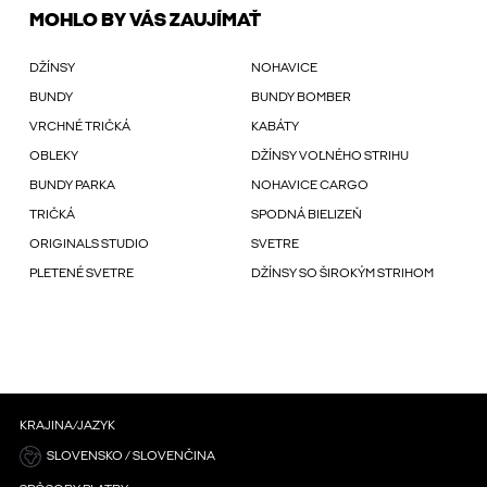
MOHLO BY VÁS ZAUJÍMAŤ
DŽÍNSY
NOHAVICE
BUNDY
BUNDY BOMBER
VRCHNÉ TRIČKÁ
KABÁTY
OBLEKY
DŽÍNSY VOĽNÉHO STRIHU
BUNDY PARKA
NOHAVICE CARGO
TRIČKÁ
SPODNÁ BIELIZEŇ
ORIGINALS STUDIO
SVETRE
PLETENÉ SVETRE
DŽÍNSY SO ŠIROKÝM STRIHOM
KRAJINA/JAZYK
SLOVENSKO / SLOVENČINA