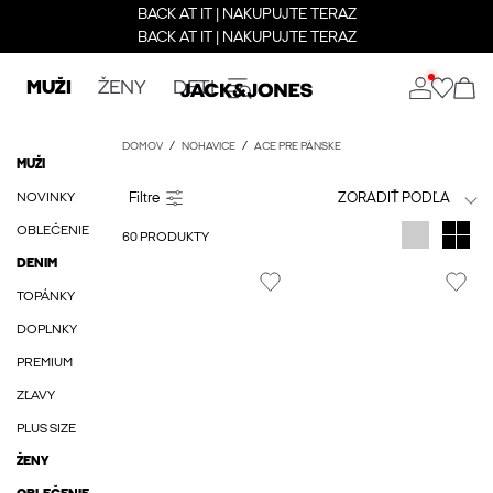
BACK AT IT | NAKUPUJTE TERAZ
BACK AT IT | NAKUPUJTE TERAZ
MUŽI
ŽENY
DETI
DOMOV
NOHAVICE
ACE PRE PÁNSKE
MUŽI
NOVINKY
ZORADIŤ PODĽA
OBLEČENIE
60 PRODUKTY
DENIM
TOPÁNKY
DOPLNKY
PREMIUM
ZĽAVY
PLUS SIZE
ŽENY