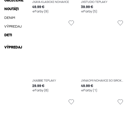
OBLEČENIE
JXAYA KLASICKÉ NOHAVICE
JXSTUDIO TEPLÁKY
49.99 €
39.99 €
NOUTĂȚI
Farby (9)
Farby (5)
DENIM
VÝPREDAJ
DETI
VÝPREDAJ
JXABBIE TEPLÁKY
JXNAOMI NOHAVICE SO ŠIROKOU NOHAVICOU
29.99 €
49.99 €
Farby (8)
Farby (1)