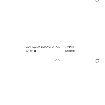
JXMIRELLA ÚPLETOVÉ NOHAVICE
JXMARY
39.99 €
59.99 €