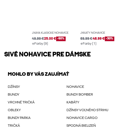
JXAYA KLASICKÉ NOHAVICE
JXKATY NOHAVICE
49.99 €
25.00 €
-50%
69.99 €
48.99 €
-30%
Farby (9)
Farby (1)
SIVÉ NOHAVICE PRE DÁMSKE
MOHLO BY VÁS ZAUJÍMAŤ
DŽÍNSY
NOHAVICE
BUNDY
BUNDY BOMBER
VRCHNÉ TRIČKÁ
KABÁTY
OBLEKY
DŽÍNSY VOĽNÉHO STRIHU
BUNDY PARKA
NOHAVICE CARGO
TRIČKÁ
SPODNÁ BIELIZEŇ