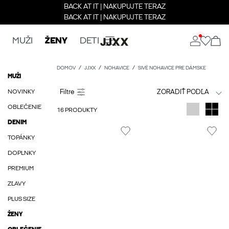
BACK AT IT | NAKUPUJTE TERAZ
BACK AT IT | NAKUPUJTE TERAZ
MUŽI
ŽENY
DETI
DOMOV
JJXX
NOHAVICE
SIVÉ NOHAVICE PRE DÁMSKE
MUŽI
NOVINKY
ZORADIŤ PODĽA
OBLEČENIE
16 PRODUKTY
DENIM
TOPÁNKY
DOPLNKY
PREMIUM
ZĽAVY
PLUS SIZE
ŽENY