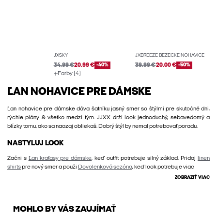
JXSKY
JXBREEZE BEŽECKÉ NOHAVICE
34.99 €
20.99 €
-40%
39.99 €
20.00 €
-50%
Farby (4)
ĽAN NOHAVICE PRE DÁMSKE
Ľan nohavice pre dámske dáva šatníku jasný smer so štýlmi pre skutočné dni,
rýchle plány & všetko medzi tým. JJXX drží look jednoduchý, sebavedomý a
blízky tomu, ako sa naozaj obliekaš. Dobrý štýl by nemal potrebovať poradu.
NASTYLUJ LOOK
Začni s
Ľan kraťasy pre dámske
, keď outfit potrebuje silný základ. Pridaj
linen
shirts
pre nový smer a použi
Dovolenková sezóna
, keď look potrebuje viac
ZOBRAZIŤ VIAC
MOHLO BY VÁS ZAUJÍMAŤ