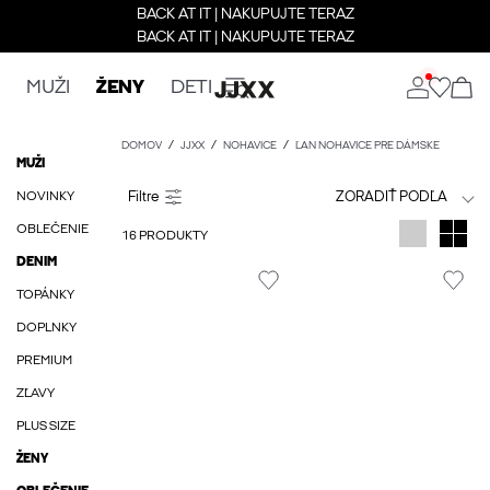
BACK AT IT | NAKUPUJTE TERAZ
BACK AT IT | NAKUPUJTE TERAZ
MUŽI
ŽENY
DETI
DOMOV
JJXX
NOHAVICE
ĽAN NOHAVICE PRE DÁMSKE
MUŽI
NOVINKY
ZORADIŤ PODĽA
OBLEČENIE
16 PRODUKTY
DENIM
TOPÁNKY
DOPLNKY
PREMIUM
ZĽAVY
PLUS SIZE
ŽENY