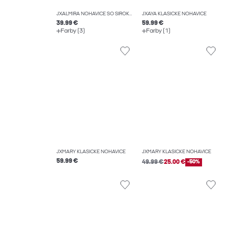
JXALMIRA NOHAVICE SO ŠIROKOU NOHAVICOU
JXAYA KLASICKÉ NOHAVICE
39.99 €
59.99 €
Farby (3)
Farby (1)
JXMARY KLASICKÉ NOHAVICE
JXMARY KLASICKÉ NOHAVICE
59.99 €
49.99 €
25.00 €
-50%