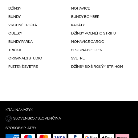
DŽÍNSY
NOHAVICE
BUNDY
BUNDY BOMBER
VRCHNÉ TRIČKÁ
KABÁTY
OBLEKY
DŽÍNSY VOĽNÉHO STRIHU
BUNDY PARKA
NOHAVICE CARGO
TRIČKÁ
SPODNÁ BIELIZEŇ
ORIGINALS STUDIO
SVETRE
PLETENÉ SVETRE
DŽÍNSY SO ŠIROKÝM STRIHOM
KRAJINA/JAZYK
SLOVENSKO / SLOVENČINA
SPÔSOBY PLATBY