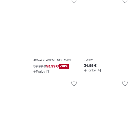
JXAYA KLASICKÉ NOHAVICE
JXSKY
34.99 €
59.99 €
53.99 €
-10%
Farby (4)
Farby (1)