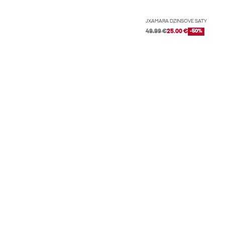
JXAMARA DŽÍNSOVÉ ŠATY
49.99 €
25.00 €
-50%