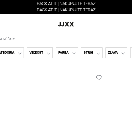
BACK AT IT | NAKUPUJTE TERAZ
BACK AT IT | NAKUPUJTE TERAZ
NOVÉ ŠATY
ATEGÓRIA
VEĽKOSŤ
FARBA
STRIH
ZĽAVA