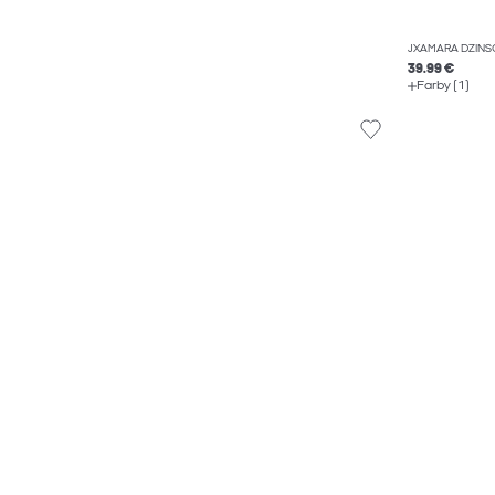
JXAMARA DŽÍNS
39.99 €
Farby (1)