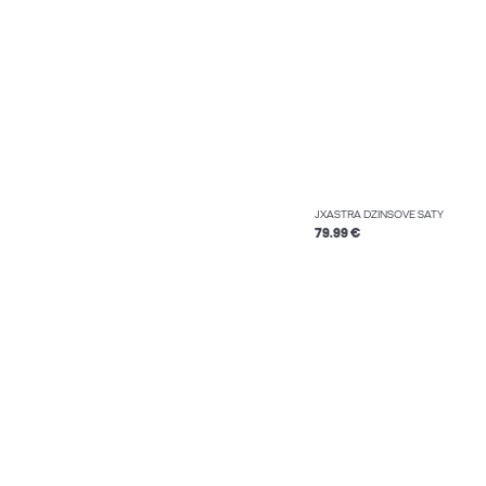
JXASTRA DŽÍNSOVÉ ŠATY
79.99 €