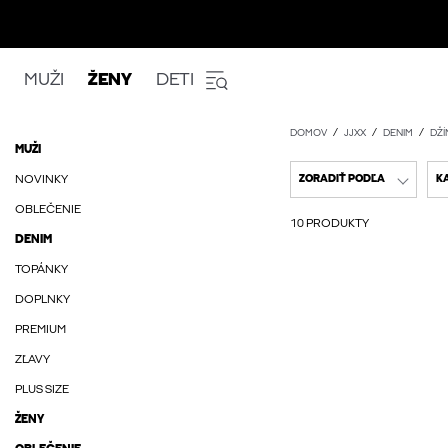
MUŽI
ŽENY
DETI
DOMOV
JJXX
DENIM
DŽÍ
MUŽI
NOVINKY
ZORADIŤ PODĽA
K
OBLEČENIE
10 PRODUKTY
DENIM
TOPÁNKY
DOPLNKY
PREMIUM
ZĽAVY
PLUS SIZE
ŽENY