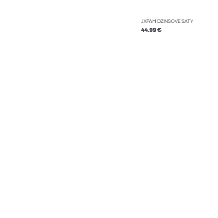
JXPAM DŽÍNSOVÉ ŠATY
44.99 €