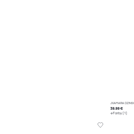
JXAMARA DŽÍNS
39.99 €
Farby (1)