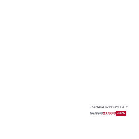
JXAMARA DŽÍNSOVÉ ŠATY
54.99 €
27.50 €
-50%