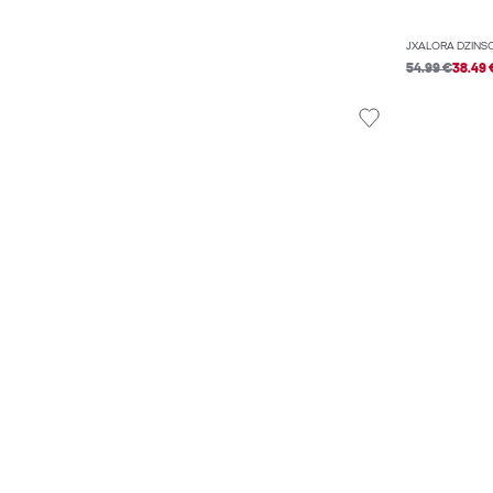
JXALORA DŽÍNS
54.99 €
38.49 