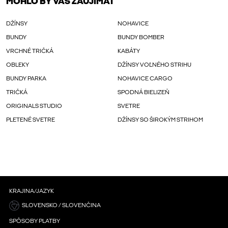
MOHLO BY VÁS ZAUJÍMAŤ
DŽÍNSY
NOHAVICE
BUNDY
BUNDY BOMBER
VRCHNÉ TRIČKÁ
KABÁTY
OBLEKY
DŽÍNSY VOĽNÉHO STRIHU
BUNDY PARKA
NOHAVICE CARGO
TRIČKÁ
SPODNÁ BIELIZEŇ
ORIGINALS STUDIO
SVETRE
PLETENÉ SVETRE
DŽÍNSY SO ŠIROKÝM STRIHOM
KRAJINA/JAZYK
SLOVENSKO / SLOVENČINA
SPÔSOBY PLATBY