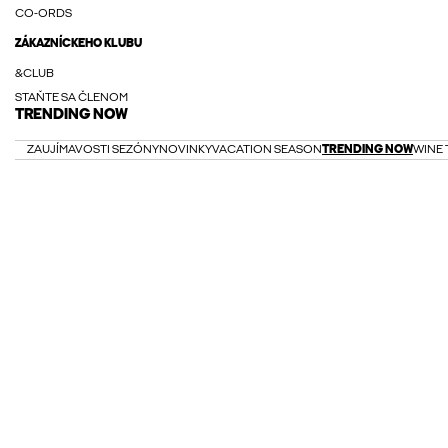
CO-ORDS
ZÁKAZNÍCKEHO KLUBU
&CLUB
STAŇTE SA ČLENOM
TRENDING NOW
ZAUJÍMAVOSTI SEZÓNY
NOVINKY
VACATION SEASON
TRENDING NOW
WINE 