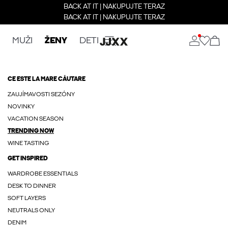
BACK AT IT | NAKUPUJTE TERAZ
BACK AT IT | NAKUPUJTE TERAZ
MUŽI
ŽENY
DETI
CE ESTE LA MARE CĂUTARE
ZAUJÍMAVOSTI SEZÓNY
NOVINKY
VACATION SEASON
TRENDING NOW
WINE TASTING
GET INSPIRED
WARDROBE ESSENTIALS
DESK TO DINNER
SOFT LAYERS
NEUTRALS ONLY
DENIM