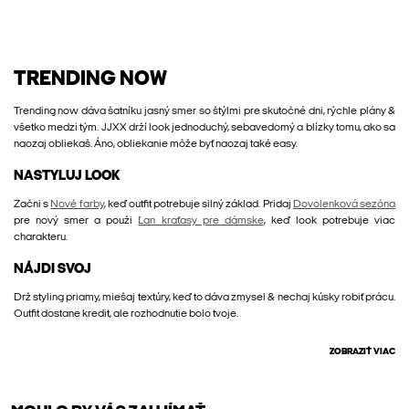
TRENDING NOW
Trending now dáva šatníku jasný smer so štýlmi pre skutočné dni, rýchle plány &
všetko medzi tým. JJXX drží look jednoduchý, sebavedomý a blízky tomu, ako sa
naozaj obliekaš. Áno, obliekanie môže byť naozaj také easy.
NASTYLUJ LOOK
Začni s
Nové farby
, keď outfit potrebuje silný základ. Pridaj
Dovolenková sezóna
pre nový smer a použi
Ľan kraťasy pre dámske
, keď look potrebuje viac
charakteru.
NÁJDI SVOJ
Drž styling priamy, miešaj textúry, keď to dáva zmysel & nechaj kúsky robiť prácu.
Outfit dostane kredit, ale rozhodnutie bolo tvoje.
ZOBRAZIŤ VIAC