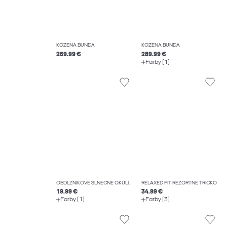
KOŽENÁ BUNDA
KOŽENÁ BUNDA
269.99 €
289.99 €
Farby (1)
OBDĹŽNIKOVÉ SLNEČNÉ OKULIARE
RELAXED FIT REZORTNÉ TRIČKO
19.99 €
34.99 €
Farby (1)
Farby (3)