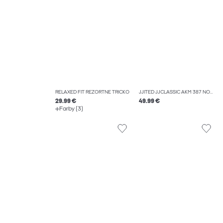
RELAXED FIT REZORTNÉ TRIČKO
JJITED JJCLASSIC AKM 387 NOOS ROVNÉ DŽÍNSY
29.99 €
49.99 €
Farby (3)