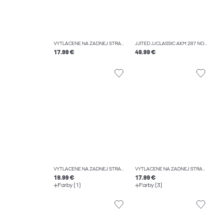
VYTLAČENÉ NA ZADNEJ STRANE TRIČKO
JJITED JJCLASSIC AKM 287 NOOS ROVNÉ DŽÍNSY
17.99 €
49.99 €
VYTLAČENÉ NA ZADNEJ STRANE TRIČKO
VYTLAČENÉ NA ZADNEJ STRANE TRIČKO
19.99 €
17.99 €
Farby (1)
Farby (3)