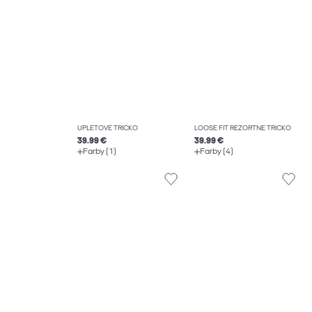
ÚPLETOVÉ TRIČKO
LOOSE FIT REZORTNÉ TRIČKO
39.99 €
39.99 €
Farby (1)
Farby (4)