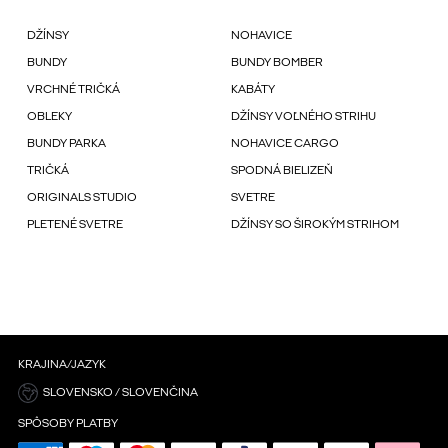
DŽÍNSY
NOHAVICE
BUNDY
BUNDY BOMBER
VRCHNÉ TRIČKÁ
KABÁTY
OBLEKY
DŽÍNSY VOĽNÉHO STRIHU
BUNDY PARKA
NOHAVICE CARGO
TRIČKÁ
SPODNÁ BIELIZEŇ
ORIGINALS STUDIO
SVETRE
PLETENÉ SVETRE
DŽÍNSY SO ŠIROKÝM STRIHOM
KRAJINA/JAZYK
SLOVENSKO / SLOVENČINA
SPÔSOBY PLATBY