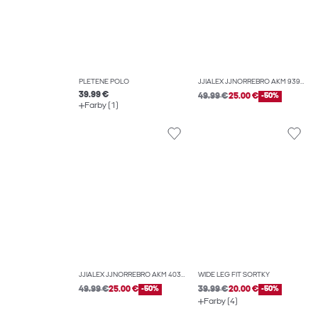
PLETENÉ POLO
JJIALEX JJNORREBRO AKM 939 DŽÍNSY BAGGY FIT
39.99 €
49.99 €
25.00 €
-50%
Farby (1)
JJIALEX JJNORREBRO AKM 403 DŽÍNSY BAGGY FIT
WIDE LEG FIT ŠORTKY
49.99 €
25.00 €
-50%
39.99 €
20.00 €
-50%
Farby (4)