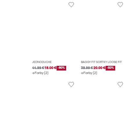
JEDNODUCHÉ
BAGGY FIT ŠORTKY LOOSE FIT
44.99 €
18.00 €
-60%
39.99 €
20.00 €
-50%
Farby (2)
Farby (2)