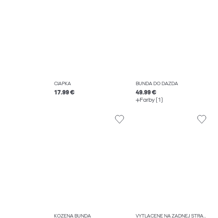
ČIAPKA
BUNDA DO DAŽĎA
17.99 €
49.99 €
Farby (1)
KOŽENÁ BUNDA
VYTLAČENÉ NA ZADNEJ STRANE TRIČKO