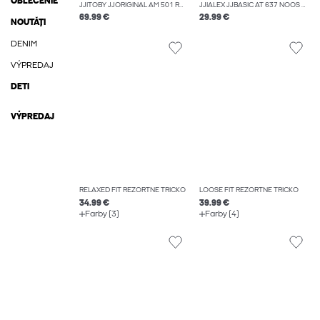
OBLEČENIE
JJITOBY JJORIGINAL AM 501 ROZŠÍRENÉ DŽÍNSY
JJIALEX JJBASIC AT 637 NOOS DŽÍNSY BAGGY FIT
69.99 €
29.99 €
NOUTĂȚI
DENIM
VÝPREDAJ
DETI
VÝPREDAJ
RELAXED FIT REZORTNÉ TRIČKO
LOOSE FIT REZORTNÉ TRIČKO
34.99 €
39.99 €
Farby (3)
Farby (4)