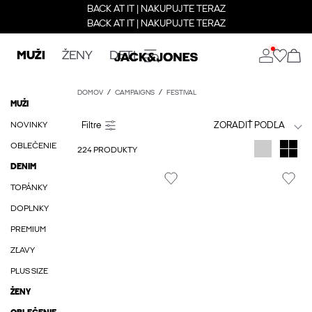
BACK AT IT | NAKUPUJTE TERAZ
BACK AT IT | NAKUPUJTE TERAZ
MUŽI
ŽENY
DETI
DOMOV
CAMPAIGNS
FESTIVAL
MUŽI
NOVINKY
ZORADIŤ PODĽA
OBLEČENIE
224 PRODUKTY
DENIM
TOPÁNKY
DOPLNKY
PREMIUM
ZĽAVY
PLUS SIZE
ŽENY