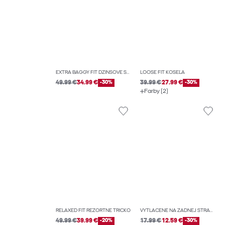
EXTRA BAGGY FIT DŽÍNSOVÉ ŠORTKY
LOOSE FIT KOŠEĽA
49.99 €
34.99 €
-30%
39.99 €
27.99 €
-30%
Farby (2)
RELAXED FIT REZORTNÉ TRIČKO
VYTLAČENÉ NA ZADNEJ STRANE TRIČKO
49.99 €
39.99 €
-20%
17.99 €
12.59 €
-30%