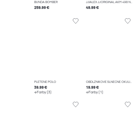
BUNDA BOMBER
JJIALEX JJORIGINAL AKM 498 NOOS DŽÍNSY BAGGY FIT
259.99 €
49.99 €
PLETENÉ POLO
OBDĹŽNIKOVÉ SLNEČNÉ OKULIARE
39.99 €
19.99 €
Farby (3)
Farby (1)