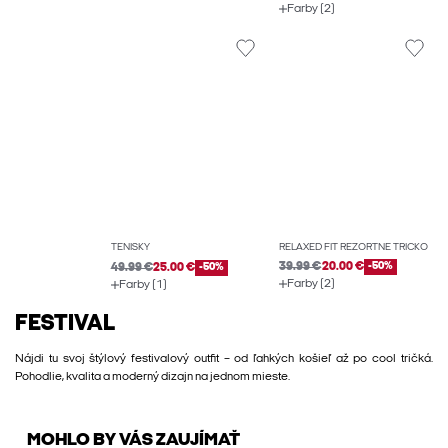
Farby (2)
RELAXED FIT REZORTNÉ TRIČKO
TENISKY
39.99 €
20.00 €
-50%
49.99 €
25.00 €
-50%
Farby (2)
Farby (1)
FESTIVAL
Nájdi tu svoj štýlový festivalový outfit – od ľahkých košieľ až po cool tričká.
Pohodlie, kvalita a moderný dizajn na jednom mieste.
MOHLO BY VÁS ZAUJÍMAŤ