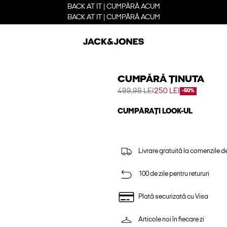
BACK AT IT | CUMPĂRĂ ACUM
BACK AT IT | CUMPĂRĂ ACUM
CUMPĂRĂ ȚINUTA
499,98 LEI
250 LEI
-50%
CUMPĂRAȚI LOOK-UL
Livrare gratuită la comenzile d
100 de zile pentru retururi
Plată securizată cu Visa
Articole noi în fiecare zi