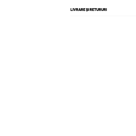
LIVRARE ȘI RETURURI