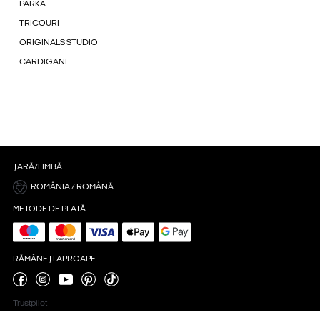
PARKA
TRICOURI
ORIGINALS STUDIO
CARDIGANE
ȚARĂ/LIMBĂ
ROMÂNIA / ROMÂNĂ
METODE DE PLATĂ
RĂMÂNEȚI APROAPE
Trustpilot