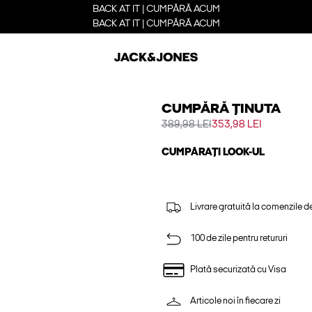
BACK AT IT | CUMPĂRĂ ACUM
BACK AT IT | CUMPĂRĂ ACUM
CUMPĂRĂ ȚINUTA
389,98 LEI
353,98 LEI
CUMPĂRAȚI LOOK-UL
Livrare gratuită la comenzile d
100 de zile pentru retururi
Plată securizată cu Visa
Articole noi în fiecare zi