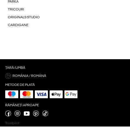
PARKA
TRICOURI
ORIGINALS STUDIO
CARDIGANE
ȚARĂ/LIMBĂ
ROMÂNIA / ROMÂNĂ
METODE DE PLATĂ
RĂMÂNEȚI APROAPE
Trustpilot