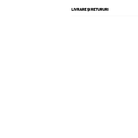
LIVRARE ȘI RETURURI