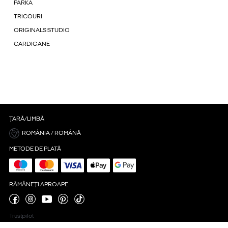
PARKA
TRICOURI
ORIGINALS STUDIO
CARDIGANE
ȚARĂ/LIMBĂ
ROMÂNIA / ROMÂNĂ
METODE DE PLATĂ
RĂMÂNEȚI APROAPE
Trustpilot