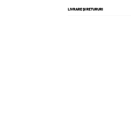
LIVRARE ȘI RETURURI