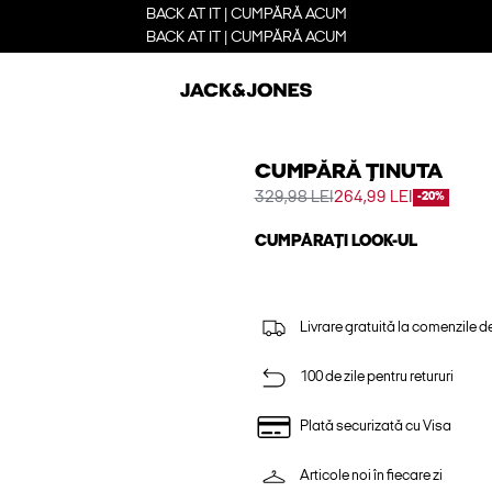
BACK AT IT | CUMPĂRĂ ACUM
BACK AT IT | CUMPĂRĂ ACUM
CUMPĂRĂ ȚINUTA
329,98 LEI
264,99 LEI
-20%
CUMPĂRAȚI LOOK-UL
Livrare gratuită la comenzile d
100 de zile pentru retururi
Plată securizată cu Visa
Articole noi în fiecare zi