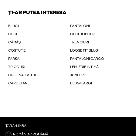
ȚI-AR PUTEA INTERESA
BLUGI
PANTALONI
GECI
GECI BOMBER
CĂMĂȘI
TRENCIURI
COSTUME
LOOSE FIT BLUGI
PARKA
PANTALONI CARGO
TRICOURI
LENJERIE INTIMĂ
ORIGINALS STUDIO
JUMPERE
CARDIGANE
BLUGI LARGI
ȚARĂ/LIMBĂ
ROMÂNIA / ROMÂNĂ