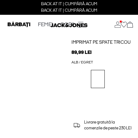
BACK AT IT | CUMPĂRĂ ACUM
BACK AT IT | CUMPĂRĂ ACUM
BĂRBAȚI
FEMEI
COPII
IMPRIMAT PE SPATE TRICOU
89,99 LEI
ALB / EGRET
Livrare gratuită la
comenzile de peste 230 LEI