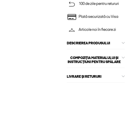
100 de zile pentru retururi
Plată securizată cu Visa
Articole noi în fiecare zi
DESCRIEREA PRODUSULUI
COMPOZIȚIA MATERIALULUI ȘI
INSTRUCȚIUNI PENTRU SPĂLARE
LIVRARE ȘI RETURURI