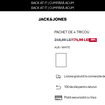
BACK AT IT | CUMPĂRĂ ACUM
BACK AT IT | CUMPĂRĂ ACUM
PACHET DE 4 TRICOU
249,99 LEI
174,99 LEI
-30%
ALB / WHITE
Livrare gratuită la comenzile d
100 de zile pentru retururi
Plată securizată cu Visa