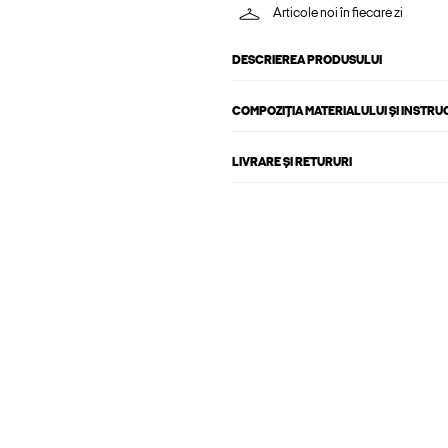
Articole noi în fiecare zi
DESCRIEREA PRODUSULUI
COMPOZIȚIA MATERIALULUI ȘI INSTRU
LIVRARE ȘI RETURURI