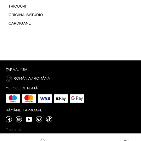
TRICOURI
ORIGINALS STUDIO
CARDIGANE
ȚARĂ/LIMBĂ
ROMÂNIA / ROMÂNĂ
METODE DE PLATĂ
RĂMÂNEȚI APROAPE
Trustpilot