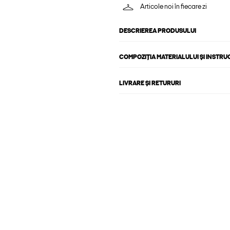
Articole noi în fiecare zi
DESCRIEREA PRODUSULUI
COMPOZIȚIA MATERIALULUI ȘI INSTRU
LIVRARE ȘI RETURURI