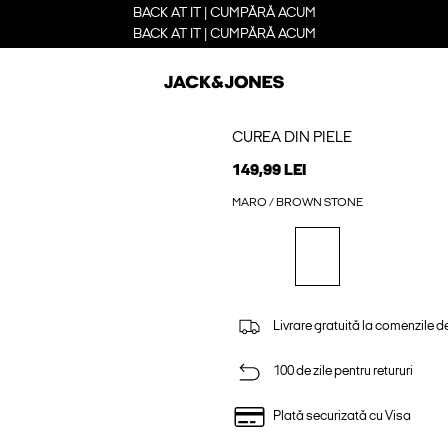
BACK AT IT | CUMPĂRĂ ACUM
BACK AT IT | CUMPĂRĂ ACUM
CUREA DIN PIELE
149,99 LEI
MARO / BROWN STONE
Livrare gratuită la comenzile d
100 de zile pentru retururi
Plată securizată cu Visa