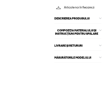
Articole noi în fiecare zi
DESCRIEREA PRODUSULUI
COMPOZIȚIA MATERIALULUI ȘI
INSTRUCȚIUNI PENTRU SPĂLARE
LIVRARE ȘI RETURURI
MĂSURĂTORILE MODELULUI