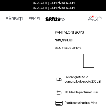
BACK AT IT | CUMPĂRĂ ACUM
BACK AT IT | CUMPĂRĂ ACUM
BĂRBAȚI
FEMEI
COPII
PANTALONI BOYS
139,99 LEI
BEJ / FIELDS OF RYE
Livrare gratuită la
comenzile de peste 230 LEI
100 de zile pentru retururi
Plată securizată cu Visa