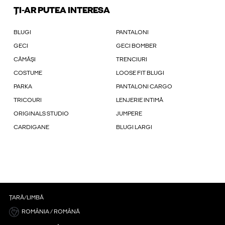
ȚI-AR PUTEA INTERESA
BLUGI
PANTALONI
GECI
GECI BOMBER
CĂMĂȘI
TRENCIURI
COSTUME
LOOSE FIT BLUGI
PARKA
PANTALONI CARGO
TRICOURI
LENJERIE INTIMĂ
ORIGINALS STUDIO
JUMPERE
CARDIGANE
BLUGI LARGI
ȚARĂ/LIMBĂ
ROMÂNIA / ROMÂNĂ