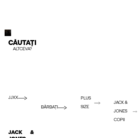
CĂUTAȚI
ALTCEVA?
JJXX
PLUS
JACK &
SIZE
BĂRBAȚI
JONES
COPII
JACK &