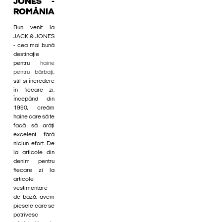
JONES -
ROMÂNIA
Bun venit la
JACK & JONES
- cea mai bună
destinație
pentru
haine
pentru bărbați
,
stil și încredere
în fiecare zi.
Începând din
1990, creăm
haine care să te
facă să arăți
excelent fără
niciun efort. De
la articole din
denim pentru
fiecare zi la
articole
vestimentare
de bază, avem
piesele care se
potrivesc