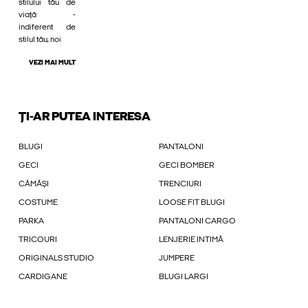
stilului tău de
viață -
indiferent de
stilul tău, noi
VEZI MAI MULT
ȚI-AR PUTEA INTERESA
BLUGI
PANTALONI
GECI
GECI BOMBER
CĂMĂȘI
TRENCIURI
COSTUME
LOOSE FIT BLUGI
PARKA
PANTALONI CARGO
TRICOURI
LENJERIE INTIMĂ
ORIGINALS STUDIO
JUMPERE
CARDIGANE
BLUGI LARGI