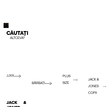
CĂUTAȚI
ALTCEVA?
JJXX
PLUS
JACK &
SIZE
BĂRBAȚI
JONES
COPII
JACK &