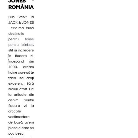
JONES -
ROMÂNIA
Bun venit la
JACK & JONES
- cea mai bună
destinație
pentru
haine
pentru bărbați
,
stil și încredere
în fiecare zi.
Începând din
1990, creăm
haine care să te
facă să arăți
excelent fără
niciun efort. De
la articole din
denim pentru
fiecare zi la
articole
vestimentare
de bază, avem
piesele care se
potrivesc