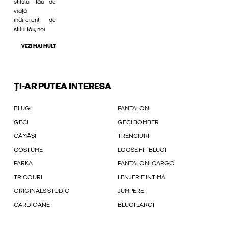
stilului tău de
viață -
indiferent de
stilul tău, noi
VEZI MAI MULT
ȚI-AR PUTEA INTERESA
BLUGI
PANTALONI
GECI
GECI BOMBER
CĂMĂȘI
TRENCIURI
COSTUME
LOOSE FIT BLUGI
PARKA
PANTALONI CARGO
TRICOURI
LENJERIE INTIMĂ
ORIGINALS STUDIO
JUMPERE
CARDIGANE
BLUGI LARGI