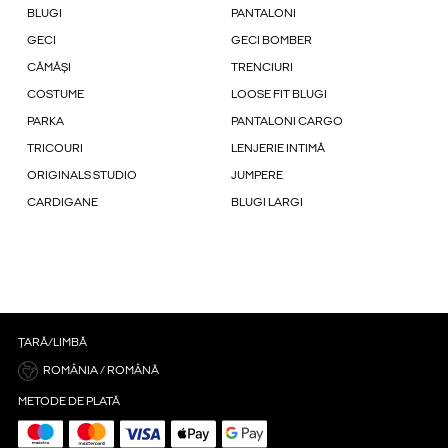
BLUGI
PANTALONI
GECI
GECI BOMBER
CĂMĂȘI
TRENCIURI
COSTUME
LOOSE FIT BLUGI
PARKA
PANTALONI CARGO
TRICOURI
LENJERIE INTIMĂ
ORIGINALS STUDIO
JUMPERE
CARDIGANE
BLUGI LARGI
ȚARĂ/LIMBĂ
ROMÂNIA / ROMÂNĂ
METODE DE PLATĂ