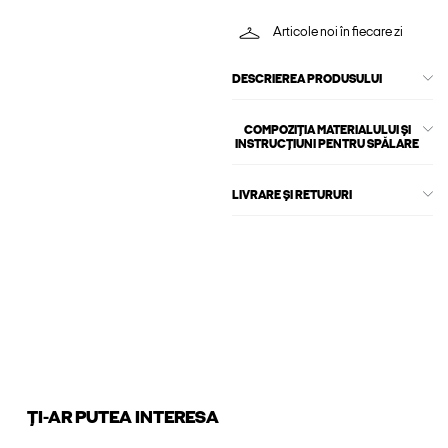
Articole noi în fiecare zi
DESCRIEREA PRODUSULUI
COMPOZIȚIA MATERIALULUI ȘI
INSTRUCȚIUNI PENTRU SPĂLARE
LIVRARE ȘI RETURURI
ȚI-AR PUTEA INTERESA