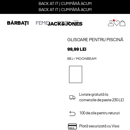
BACK AT IT | CUMPĂRĂ ACUM
BACK AT IT | CUMPĂRĂ ACUM
BĂRBAȚI
FEMEI
COPII
GLISOARE PENTRU PISCINĂ
99,99 LEI
BEJ / MOONBEAM
Livrare gratuită la
comenzile de peste 230 LEI
100 de zile pentru retururi
Plată securizată cu Visa