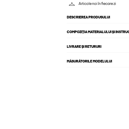
Articole noi în fiecare zi
DESCRIEREA PRODUSULUI
COMPOZIȚIA MATERIALULUI ȘI INSTRU
LIVRARE ȘI RETURURI
MĂSURĂTORILE MODELULUI