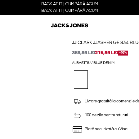
BACK AT IT | CUMPĂRĂ ACUM
BACK AT IT | CUMPĂRĂ ACUM
JJICLARK JJASHER GE 834 BLU
359,99 LEI
215,99 LEI
-40%
ALBASTRU / BLUE DENIM
Livrare gratuită la comenzile d
100 de zile pentru retururi
Plată securizată cu Visa