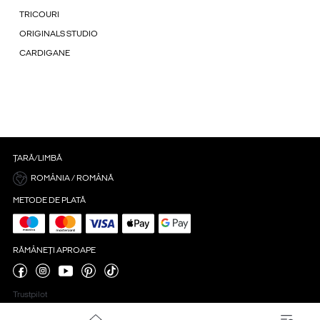
TRICOURI
ORIGINALS STUDIO
CARDIGANE
ȚARĂ/LIMBĂ
ROMÂNIA / ROMÂNĂ
METODE DE PLATĂ
RĂMÂNEȚI APROAPE
Trustpilot