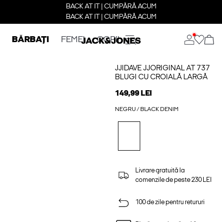
BACK AT IT | CUMPĂRĂ ACUM
BACK AT IT | CUMPĂRĂ ACUM
BĂRBAȚI
FEMEI
COPII
JJIDAVE JJORIGINAL AT 737
BLUGI CU CROIALĂ LARGĂ
149,99 LEI
NEGRU / BLACK DENIM
Livrare gratuită la
comenzile de peste 230 LEI
100 de zile pentru retururi