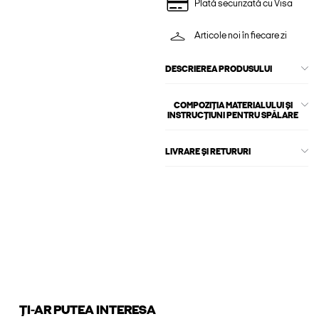
Plată securizată cu Visa
Articole noi în fiecare zi
DESCRIEREA PRODUSULUI
COMPOZIȚIA MATERIALULUI ȘI
INSTRUCȚIUNI PENTRU SPĂLARE
LIVRARE ȘI RETURURI
ȚI-AR PUTEA INTERESA