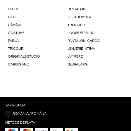
BLUGI
PANTALONI
GECI
GECI BOMBER
CĂMĂȘI
TRENCIURI
COSTUME
LOOSE FIT BLUGI
PARKA
PANTALONI CARGO
TRICOURI
LENJERIE INTIMĂ
ORIGINALS STUDIO
JUMPERE
CARDIGANE
BLUGI LARGI
ȚARĂ/LIMBĂ
ROMÂNIA / ROMÂNĂ
METODE DE PLATĂ