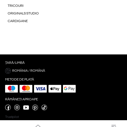
TRICOURI
ORIGINALS STUDIO
CARDIGANE
ȚARĂ/LIMBĂ
ROMÂNIA / ROMÂNĂ
METODE DE PLATĂ
RĂMÂNEȚI APROAPE
Trustpilot