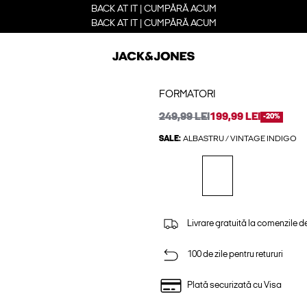
BACK AT IT | CUMPĂRĂ ACUM
BACK AT IT | CUMPĂRĂ ACUM
FORMATORI
249,99 LEI
199,99 LEI
-20%
SALE:
ALBASTRU / VINTAGE INDIGO
Livrare gratuită la comenzile d
100 de zile pentru retururi
Plată securizată cu Visa