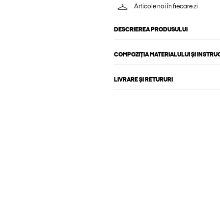
Articole noi în fiecare zi
DESCRIEREA PRODUSULUI
COMPOZIȚIA MATERIALULUI ȘI INSTRU
LIVRARE ȘI RETURURI