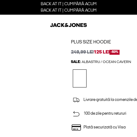
BACK AT IT | CUMPĂRĂ ACUM
BACK AT IT | CUMPĂRĂ ACUM
PLUS SIZE HOODIE
249,99 LEI
125 LEI
-50%
SALE:
ALBASTRU / OCEAN CAVERN
Livrare gratuită la comenzile d
100 de zile pentru retururi
Plată securizată cu Visa