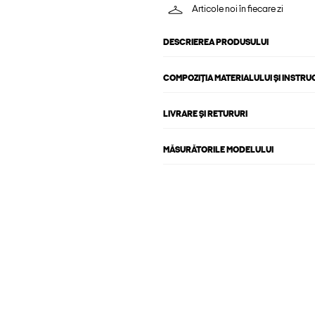
Articole noi în fiecare zi
DESCRIEREA PRODUSULUI
COMPOZIȚIA MATERIALULUI ȘI INSTRU
LIVRARE ȘI RETURURI
MĂSURĂTORILE MODELULUI