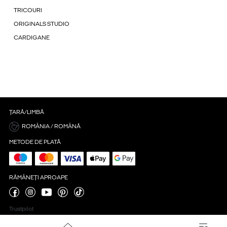
TRICOURI
ORIGINALS STUDIO
CARDIGANE
ȚARĂ/LIMBĂ
ROMÂNIA / ROMÂNĂ
METODE DE PLATĂ
RĂMÂNEȚI APROAPE
Trustpilot