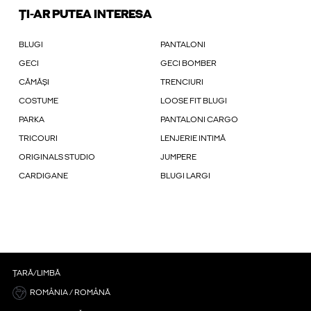
ȚI-AR PUTEA INTERESA
BLUGI
PANTALONI
GECI
GECI BOMBER
CĂMĂȘI
TRENCIURI
COSTUME
LOOSE FIT BLUGI
PARKA
PANTALONI CARGO
TRICOURI
LENJERIE INTIMĂ
ORIGINALS STUDIO
JUMPERE
CARDIGANE
BLUGI LARGI
ȚARĂ/LIMBĂ
ROMÂNIA / ROMÂNĂ