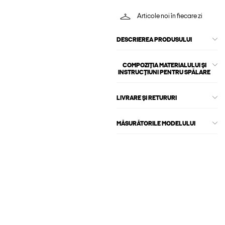
Articole noi în fiecare zi
DESCRIEREA PRODUSULUI
COMPOZIȚIA MATERIALULUI ȘI
INSTRUCȚIUNI PENTRU SPĂLARE
LIVRARE ȘI RETURURI
MĂSURĂTORILE MODELULUI