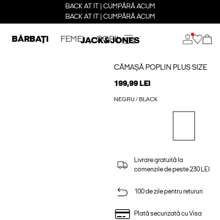
BACK AT IT | CUMPĂRĂ ACUM
BACK AT IT | CUMPĂRĂ ACUM
BĂRBAȚI
FEMEI
COPII
CĂMAȘĂ POPLIN PLUS SIZE
199,99 LEI
NEGRU / BLACK
Livrare gratuită la
comenzile de peste 230 LEI
100 de zile pentru retururi
Plată securizată cu Visa