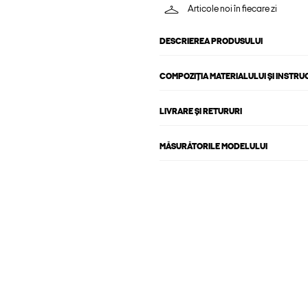
Articole noi în fiecare zi
DESCRIEREA PRODUSULUI
COMPOZIȚIA MATERIALULUI ȘI INSTRU
LIVRARE ȘI RETURURI
MĂSURĂTORILE MODELULUI