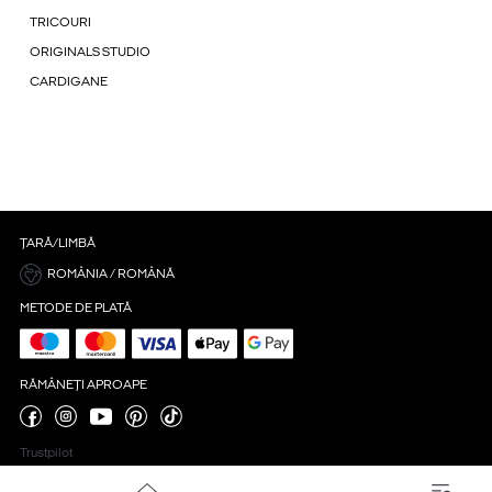
TRICOURI
ORIGINALS STUDIO
CARDIGANE
ȚARĂ/LIMBĂ
ROMÂNIA / ROMÂNĂ
METODE DE PLATĂ
RĂMÂNEȚI APROAPE
Trustpilot