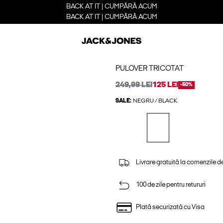
BACK AT IT | CUMPĂRĂ ACUM
BACK AT IT | CUMPĂRĂ ACUM
PULOVER TRICOTAT
249,99 LEI
125 LEI
-50%
SALE:
NEGRU / BLACK
Livrare gratuită la comenzile d
100 de zile pentru retururi
Plată securizată cu Visa