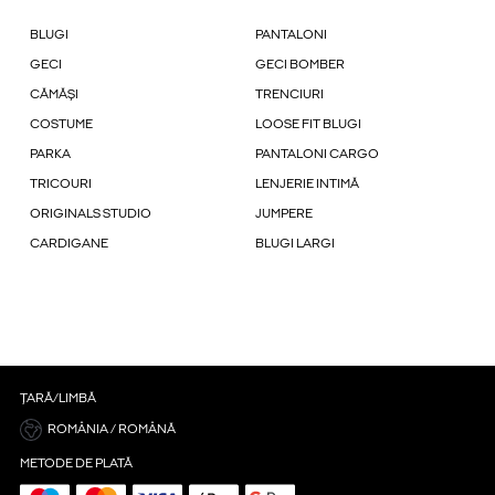
BLUGI
PANTALONI
GECI
GECI BOMBER
CĂMĂȘI
TRENCIURI
COSTUME
LOOSE FIT BLUGI
PARKA
PANTALONI CARGO
TRICOURI
LENJERIE INTIMĂ
ORIGINALS STUDIO
JUMPERE
CARDIGANE
BLUGI LARGI
ȚARĂ/LIMBĂ
ROMÂNIA / ROMÂNĂ
METODE DE PLATĂ