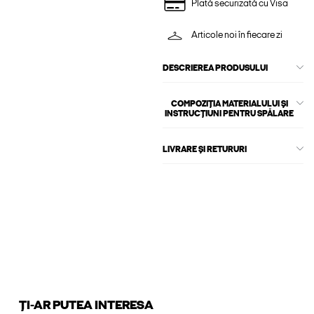
Plată securizată cu Visa
Articole noi în fiecare zi
DESCRIEREA PRODUSULUI
COMPOZIȚIA MATERIALULUI ȘI
INSTRUCȚIUNI PENTRU SPĂLARE
LIVRARE ȘI RETURURI
ȚI-AR PUTEA INTERESA