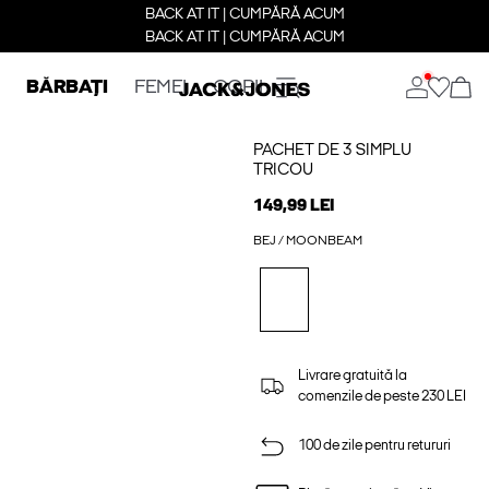
BACK AT IT | CUMPĂRĂ ACUM
BACK AT IT | CUMPĂRĂ ACUM
BĂRBAȚI
FEMEI
COPII
PACHET DE 3 SIMPLU
TRICOU
149,99 LEI
BEJ / MOONBEAM
Livrare gratuită la
comenzile de peste 230 LEI
100 de zile pentru retururi