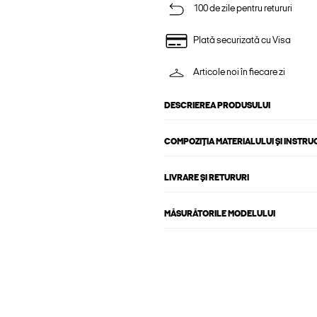
100 de zile pentru retururi
Plată securizată cu Visa
Articole noi în fiecare zi
DESCRIEREA PRODUSULUI
COMPOZIȚIA MATERIALULUI ȘI INSTRU
LIVRARE ȘI RETURURI
MĂSURĂTORILE MODELULUI