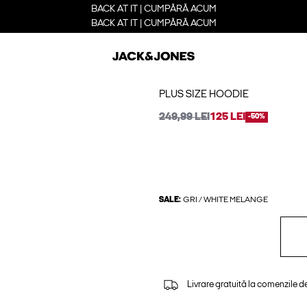
BACK AT IT | CUMPĂRĂ ACUM
BACK AT IT | CUMPĂRĂ ACUM
PLUS SIZE HOODIE
249,99 LEI
125 LEI
-50%
SALE:
GRI / WHITE MELANGE
Livrare gratuită la comenzile d