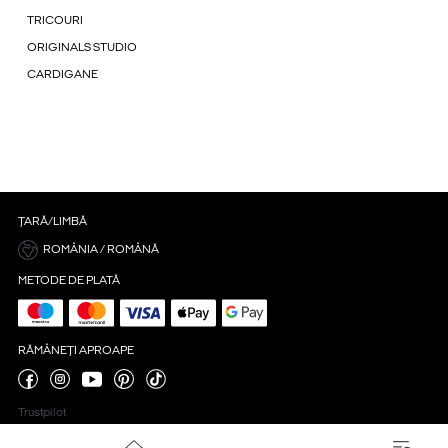
TRICOURI
ORIGINALS STUDIO
CARDIGANE
ȚARĂ/LIMBĂ
ROMÂNIA / ROMÂNĂ
METODE DE PLATĂ
RĂMÂNEȚI APROAPE
Trustpilot